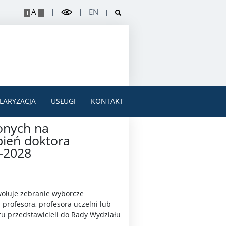
A
EN
LARYZACJA
USŁUGI
KONTAKT
ionych na
pień doktora
4-2028
ołuje zebranie wyborcze
profesora, profesora uczelni lub
u przedstawicieli do Rady Wydziału