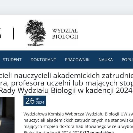
STUDENT
DOKTORANT
PRACOWNIK
NAUKA
POPU
ieli nauczycieli akademickich zatrudn
ra, profesora uczelni lub mających sto
Rady Wydziału Biologii w kadencji 202
26
01
2024
Wydziałowa Komisja Wyborcza Wydziału Biologii UW zw
nauczycieli akademickich zatrudnionych na stanowisku 
mających stopień doktora habilitowanego w celu wybor
Biologii w kadencji 2024-2028 (
37 mandatów
).