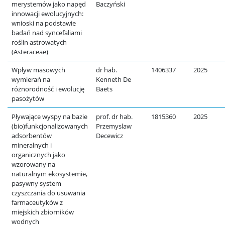
merystemów jako napęd
Baczyński
innowacji ewolucyjnych:
wnioski na podstawie
badań nad syncefaliami
roślin astrowatych
(Asteraceae)
Wpływ masowych
dr hab.
1406337
2025
wymierań na
Kenneth De
różnorodność i ewolucję
Baets
pasożytów
Pływające wyspy na bazie
prof. dr hab.
1815360
2025
(bio)funkcjonalizowanych
Przemyslaw
adsorbentów
Decewicz
mineralnych i
organicznych jako
wzorowany na
naturalnym ekosystemie,
pasywny system
czyszczania do usuwania
farmaceutyków z
miejskich zbiorników
wodnych