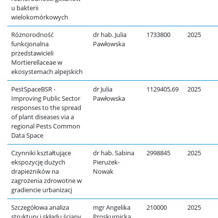
u bakterii
wielokomórkowych
Różnorodność
dr hab. Julia
1733800
2025
funkcjonalna
Pawłowska
przedstawicieli
Mortierellaceae w
ekosystemach alpejskich
PestSpaceBSR -
dr Julia
1129405,69
2025
Improving Public Sector
Pawłowska
responses to the spread
of plant diseases via a
regional Pests Common
Data Space
Czynniki kształtujące
dr hab. Sabina
2998845
2025
ekspozycję dużych
Pierużek-
drapieżników na
Nowak
zagrożenia zdrowotne w
gradiencie urbanizacj
Szczegółowa analiza
mgr Angelika
210000
2025
struktury i składu ściany
Proskurnicka