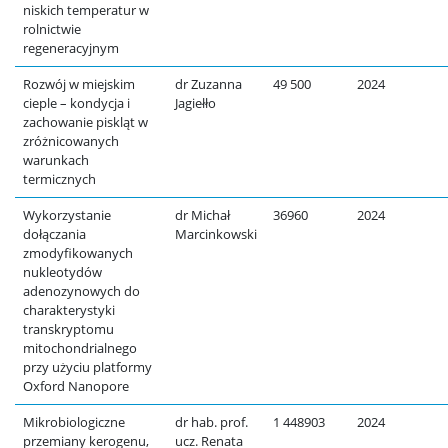
niskich temperatur w
rolnictwie
regeneracyjnym
Rozwój w miejskim
dr Zuzanna
49 500
2024
cieple – kondycja i
Jagiełło
zachowanie piskląt w
zróżnicowanych
warunkach
termicznych
Wykorzystanie
dr Michał
36960
2024
dołączania
Marcinkowski
zmodyfikowanych
nukleotydów
adenozynowych do
charakterystyki
transkryptomu
mitochondrialnego
przy użyciu platformy
Oxford Nanopore
Mikrobiologiczne
dr hab. prof.
1 448903
2024
przemiany kerogenu,
ucz. Renata