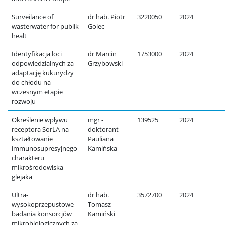
Surveilance of
dr hab. Piotr
3220050
2024
wasterwater for publik
Golec
healt
Identyfikacja loci
dr Marcin
1753000
2024
odpowiedzialnych za
Grzybowski
adaptację kukurydzy
do chłodu na
wczesnym etapie
rozwoju
Określenie wpływu
mgr -
139525
2024
receptora SorLA na
doktorant
kształtowanie
Pauliana
immunosupresyjnego
Kamińska
charakteru
mikrośrodowiska
glejaka
Ultra-
dr hab.
3572700
2024
wysokoprzepustowe
Tomasz
badania konsorcjów
Kamiński
mikrobiologicznych za