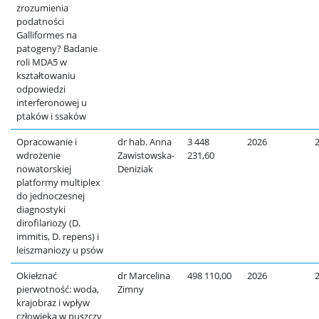
zrozumienia
podatności
Galliformes na
patogeny? Badanie
roli MDA5 w
kształtowaniu
odpowiedzi
interferonowej u
ptaków i ssaków
Opracowanie i
dr hab. Anna
3 448
2026
wdrożenie
Zawistowska-
231,60
nowatorskiej
Deniziak
platformy multiplex
do jednoczesnej
diagnostyki
dirofilariozy (D.
immitis, D. repens) i
leiszmaniozy u psów
Okiełznać
dr Marcelina
498 110,00
2026
pierwotność: woda,
Zimny
krajobraz i wpływ
człowieka w puszczy