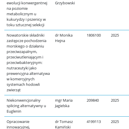
ewolucji konwergentnej
Grzybowski
na poziomie
metabolicznym u
kukurydzy i pszenicy w
toku sztucznej selekcji
Nowatorskie składniki
dr Monika
1806100
2025
zastępcze pochodzenia
Hejna
morskiego o działaniu
przeciwzapalnym,
przeciwutleniającym i
przeciwbakteryjnym:
nutraceutyki jako
prewencyjna alternatywa
w komercyjnych
systemach hodowli
zwierząt
Niekonwencjonalny
mgr Maria
209840
2025
splicing alternatywny u
Jagielska
Euglenin
Opracowanie
dr Tomasz
4199113
2025
innowacyjnej,
Kamiński