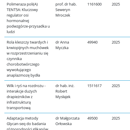
Polimeraza poli(A)
prof. dr hab.
1161600
2025
TENT5A: Kluczowy
Seweryn
regulator osi
Mroczek
hormonalnej
podwzgórze-przysadka u
ludzi
Rola kleszczy twardych i
dr Anna
49940
2025
krwiopijnych muchówek
Myczka
w rozprzestrzenianiu się
czynnika
chorobotwórczego
wywołującego
anaplazmozę bydła
Wilk i ryś na rozdrożu -
dr hab. inż.
1511617
2025
interakcje dużych
Robert
drapieżników z
Mysłajek
infrastrukturą
transportową
Adaptacja metody
dr Małgorzata
49500
2025
Glycan-seq do badania
Orłowska
różnorodności glikanów