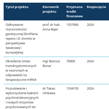
Tytuł projektu
Kierownik
Przyznane
Rozpoczęcie
projektu
środki
finansowe
Odkrywanie
prof. dr hab.
1557900
2024
różnorodności
Anna Bajer
genetycznej Dirofilaria
repens i D. immitis w
perspektywie
światowej i
europejskiej
Określenie zmian
mgr Bartosz
70000
2024
transkryptomicznych
Bunar
w neuronach w
odpowiedzi na
terapeutyczne mRNA
Poszukiwanie i
dr Takao
1534150
2024
wykorzystanie bakterii
Ishikawa
psychrotolerancyjnych
i nowych enzymów
przystosowanych do