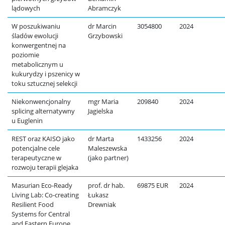
lądowych
Abramczyk
W poszukiwaniu
dr Marcin
3054800
2024
śladów ewolucji
Grzybowski
konwergentnej na
poziomie
metabolicznym u
kukurydzy i pszenicy w
toku sztucznej selekcji
Niekonwencjonalny
mgr Maria
209840
2024
splicing alternatywny
Jagielska
u Euglenin
REST oraz KAISO jako
dr Marta
1433256
2024
potencjalne cele
Maleszewska
terapeutyczne w
(jako partner)
rozwoju terapii glejaka
Masurian Eco-Ready
prof. dr hab.
69875 EUR
2024
Living Lab: Co-creating
Łukasz
Resilient Food
Drewniak
Systems for Central
and Eastern Europe