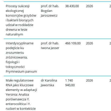
Procesy sukcesji
prof. dr hab.
38 430,00
2026
ekologicznej
Bogdan
konsorcjów grzybów
Jaroszewicz
i bakterii biorących
udział w rozkładzie
drewna w lesie
naturalnym
Interdyscyplinarne
prof. dr hab.
466 109,00
2026
podejście ku
Iwona Jasser
zrozumieniu
zróżnicowania,
fizjologii i
toksyczności
Prymnesium parvum
Małe regulatorowe
dr Karolina
1 740
2026
RNA jako kluczowe
Jaworska
940,00
elementy w adaptacji
Yersinia: Analiza
porównawcza Y.
enterocolitica i Y.
ruckeri w kontekście