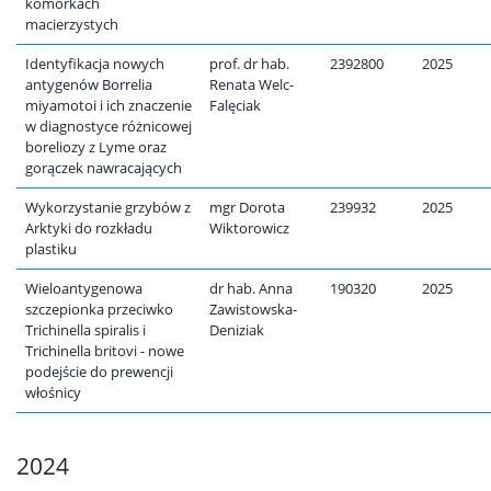
komórkach
macierzystych
Identyfikacja nowych
prof. dr hab.
2392800
2025
antygenów Borrelia
Renata Welc-
miyamotoi i ich znaczenie
Falęciak
w diagnostyce różnicowej
boreliozy z Lyme oraz
gorączek nawracających
Wykorzystanie grzybów z
mgr Dorota
239932
2025
Arktyki do rozkładu
Wiktorowicz
plastiku
Wieloantygenowa
dr hab. Anna
190320
2025
szczepionka przeciwko
Zawistowska-
Trichinella spiralis i
Deniziak
Trichinella britovi - nowe
podejście do prewencji
włośnicy
2024