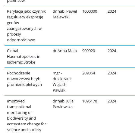
płazińców
Parylacja jako czynnik
dr hab. Paweł
1000000
2024
regulujący ekspresję
Majewski
genów
zaangażowanych w
procesy
odpornościowe
Clonal
dr Anna Malik
909920
2024
Haematopoiesis in
Ischemic Stroke
Pochodzenie
mgr -
209364
2024
nowoczesnych ryb
doktorant
promieniopłetwych
Wojcich
Pawlak
Improved
dr hab. Julia
1096170
2024
transnational
Pawłowska
monitoring of
biodiversity and
ecosystem change for
science and society