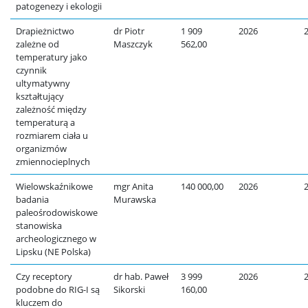
patogenezy i ekologii
Drapieżnictwo
dr Piotr
1 909
2026
zależne od
Maszczyk
562,00
temperatury jako
czynnik
ultymatywny
kształtujący
zależność między
temperaturą a
rozmiarem ciała u
organizmów
zmiennocieplnych
Wielowskaźnikowe
mgr Anita
140 000,00
2026
badania
Murawska
paleośrodowiskowe
stanowiska
archeologicznego w
Lipsku (NE Polska)
Czy receptory
dr hab. Paweł
3 999
2026
podobne do RIG-I są
Sikorski
160,00
kluczem do