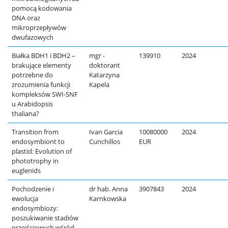
pomocą kodowania
DNA oraz
mikroprzepływów
dwufazowych
Białka BDH1 i BDH2 –
mgr -
139910
2024
brakujące elementy
doktorant
potrzebne do
Katarzyna
zrozumienia funkcji
Kapela
kompleksów SWI-SNF
u Arabidopsis
thaliana?
Transition from
Ivan Garcia
10080000
2024
endosymbiont to
Cunchillos
EUR
plastid: Evolution of
phototrophy in
euglenids
Pochodzenie i
dr hab. Anna
3907843
2024
ewolucja
Karnkowska
endosymbiozy:
poszukiwanie stadiów
przejściowych wśród