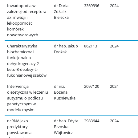
Inwadopodia w
dr Daria
3369396
2024
zależnej od receptora
Zdżalik-
axl inwazji i
Bielecka
lekooporności
komórek
nowotworowych
Charakterystyka
dr hab. Jakub
862113
2024
biochemiczna i
Drożak
funkcjonalna
dehydrogenazy 2-
keto-3-deoksy-L-
fukonianowej ssaków
Interwencja
dr inż.
2097120
2024
dietetyczna w leczeniu
Bożena
autyzmu o podłożu
Kuźniewska
genetycznym w
modelu mysim
ncRNA jako
dr hab. Edyta
2983644
2024
predyktory
Brzóska-
powstawania
Wójtowicz