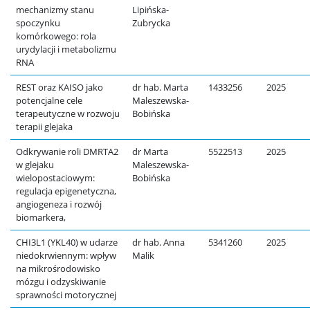
mechanizmy stanu
Lipińska-
spoczynku
Zubrycka
komórkowego: rola
urydylacji i metabolizmu
RNA
REST oraz KAISO jako
dr hab. Marta
1433256
2025
potencjalne cele
Maleszewska-
terapeutyczne w rozwoju
Bobińska
terapii glejaka
Odkrywanie roli DMRTA2
dr Marta
5522513
2025
w glejaku
Maleszewska-
wielopostaciowym:
Bobińska
regulacja epigenetyczna,
angiogeneza i rozwój
biomarkera,
CHI3L1 (YKL40) w udarze
dr hab. Anna
5341260
2025
niedokrwiennym: wpływ
Malik
na mikrośrodowisko
mózgu i odzyskiwanie
sprawności motorycznej