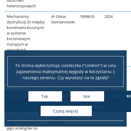
skostnień
heterotopowych
Mechanizmy
dr Oskar
1699610
2024
dystrybucji Zn między
Siemianowski
korzeniami bocznymi
w systemie
korzeniowym
rosnącym w
warunkach
nierównego dostępu
do Zn
Ta strona wykorzystuje ciasteczka ("cookies") w celu
zapewnienia maksymalnej wygody w korzystaniu z
naszego serwisu. Czy wyrażasz na to zgodę?
2023
Tytuł projektu
Kierownik
Przyznane
Rozpoczęc
Tak
Nie
projektu
środki
finansowe
czytaj więcej
Plastic-(nie) fantastic?
dr hab. Anna
1900760
2023
Wpływ bisfenolu A i
Ajduk
jego analogów na