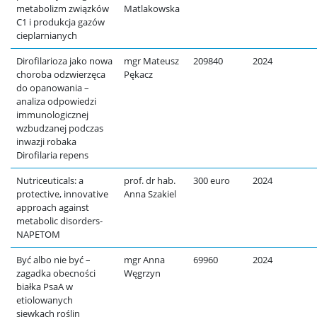
metabolizm związków
Matlakowska
C1 i produkcja gazów
cieplarnianych
Dirofilarioza jako nowa
mgr Mateusz
209840
2024
choroba odzwierzęca
Pękacz
do opanowania –
analiza odpowiedzi
immunologicznej
wzbudzanej podczas
inwazji robaka
Dirofilaria repens
Nutriceuticals: a
prof. dr hab.
300 euro
2024
protective, innovative
Anna Szakiel
approach against
metabolic disorders-
NAPETOM
Być albo nie być –
mgr Anna
69960
2024
zagadka obecności
Węgrzyn
białka PsaA w
etiolowanych
siewkach roślin