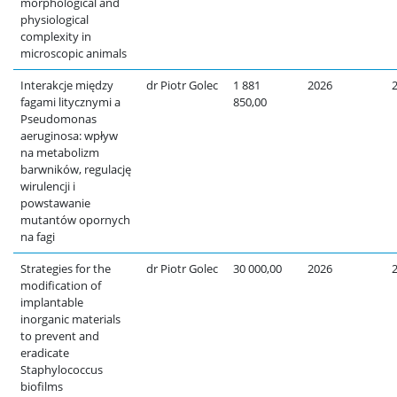
morphological and
physiological
complexity in
microscopic animals
Interakcje między
dr Piotr Golec
1 881
2026
fagami litycznymi a
850,00
Pseudomonas
aeruginosa: wpływ
na metabolizm
barwników, regulację
wirulencji i
powstawanie
mutantów opornych
na fagi
Strategies for the
dr Piotr Golec
30 000,00
2026
modification of
implantable
inorganic materials
to prevent and
eradicate
Staphylococcus
biofilms