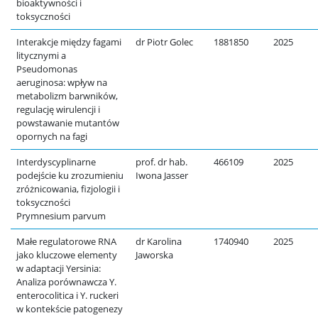
bioaktywności i
toksyczności
Interakcje między fagami
dr Piotr Golec
1881850
2025
litycznymi a
Pseudomonas
aeruginosa: wpływ na
metabolizm barwników,
regulację wirulencji i
powstawanie mutantów
opornych na fagi
Interdyscyplinarne
prof. dr hab.
466109
2025
podejście ku zrozumieniu
Iwona Jasser
zróżnicowania, fizjologii i
toksyczności
Prymnesium parvum
Małe regulatorowe RNA
dr Karolina
1740940
2025
jako kluczowe elementy
Jaworska
w adaptacji Yersinia:
Analiza porównawcza Y.
enterocolitica i Y. ruckeri
w kontekście patogenezy