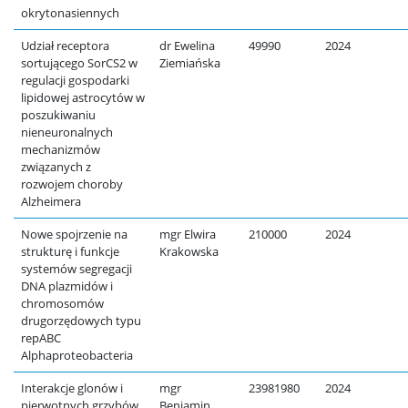
okrytonasiennych
Udział receptora
dr Ewelina
49990
2024
sortującego SorCS2 w
Ziemiańska
regulacji gospodarki
lipidowej astrocytów w
poszukiwaniu
nieneuronalnych
mechanizmów
związanych z
rozwojem choroby
Alzheimera
Nowe spojrzenie na
mgr Elwira
210000
2024
strukturę i funkcje
Krakowska
systemów segregacji
DNA plazmidów i
chromosomów
drugorzędowych typu
repABC
Alphaproteobacteria
Interakcje glonów i
mgr
23981980
2024
pierwotnych grzybów
Beniamin