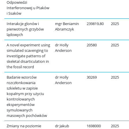
Odpowiedzi
Interferonowej u Ptaków
i Ssaków
Interakcje glonów i
mgr Beniamin
239819,80
2025
pierwotnych grzybów
Abramczyk
lądowych
A novel experiment using
dr Holly
20580
2025
simulated scavenging to
Anderson
investigate patterns of
skeletal disarticulation in
the fossil record
Badanie wzorców
dr Holly
30269
2025
rozczłonkowania
Anderson
szkieletu w zapisie
kopalnym przy użyciu
kontrolowanych
eksperymentów
symulowanych
masowych pochówków
Zmiany na poziomie
dr Jakub
1698000
2025