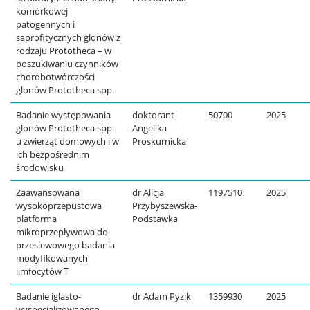
komórkowej
patogennych i
saprofitycznych glonów z
rodzaju Prototheca – w
poszukiwaniu czynników
chorobotwórczości
glonów Prototheca spp.
Badanie występowania
doktorant
50700
2025
glonów Prototheca spp.
Angelika
u zwierząt domowych i w
Proskurnicka
ich bezpośrednim
środowisku
Zaawansowana
dr Alicja
1197510
2025
wysokoprzepustowa
Przybyszewska-
platforma
Podstawka
mikroprzepływowa do
przesiewowego badania
modyfikowanych
limfocytów T
Badanie iglasto-
dr Adam Pyzik
1359930
2025
wyspecjalizowanego