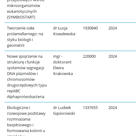
mikroorganizmów
eukariotycznych
(SYMBIOSTART)
Tworzenie ciała
dr Łucja
1930840
2024
prolamellarnego: na
Kowalewska
styku biologii i
geometrii
Nowe spojrzenie na
mgr -
220000
2024
strukturę i funkcje
doktorant
systemów segregacji
Elwira
DNA plazmidów i
Krakowska
chromosomów
drugorzędowych typu
repABC
Alphaproteobacteria
Ekologiczne i
dr Ludwik
1337655
2024
rozwojowe podstawy
Gąsiorowski
rozmnażania
bezpłciowego i
formowania kolonii u