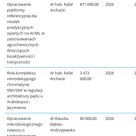
Opracowanie
dr hab. Rafał
871 690,00
2026
platformy
Archacki
referencyjnej dla
modeli
predykcyjnych
opartych na AI/ML w
zastosowaniach
agrochemicznych
dotyczących
bioaktywności i
toksyczności
Rola kompleksu
dr hab. Rafał
3 473
2026
remodelującego
Archacki
600,00
chromatynę
SWI/SNF w regulacji
architektury pędu u
Arabidopsis i
jęczmienia
Opracowanie
dr Klaudia
60 000,00
2026
mikrobiologicznego
Dębiec-
nawozu o
Andrzejewska
kontrolowanym