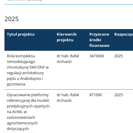
2025
Tytuł projektu
Kierownik
Przyznane
Rozpoczę
projektu
środki
finansowe
Rola kompleksu
dr hab. Rafał
3473600
2025
remodelującego
Archacki
chromatynę SWI/SNF w
regulacji architektury
pędu u Arabidopsis i
jęczmienia
Opracowanie platformy
dr hab. Rafał
871690
2025
referencyjnej dla modeli
Archacki
predykcyjnych opartych
na AI/ML w
zastosowaniach
agrochemicznych
dotyczących