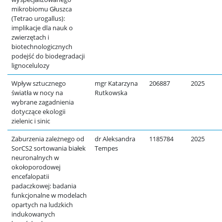
mikrobiomu Głuszca
(Tetrao urogallus):
implikacje dla nauk o
zwierzętach i
biotechnologicznych
podejść do biodegradacji
lignocelulozy
Wpływ sztucznego
mgr Katarzyna
206887
2025
światła w nocy na
Rutkowska
wybrane zagadnienia
dotyczące ekologii
zielenic i sinic
Zaburzenia zależnego od
dr Aleksandra
1185784
2025
SorCS2 sortowania białek
Tempes
neuronalnych w
okołoporodowej
encefalopatii
padaczkowej: badania
funkcjonalne w modelach
opartych na ludzkich
indukowanych