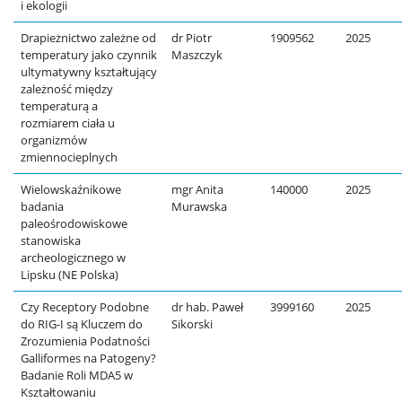
i ekologii
Drapieżnictwo zależne od
dr Piotr
1909562
2025
temperatury jako czynnik
Maszczyk
ultymatywny kształtujący
zależność między
temperaturą a
rozmiarem ciała u
organizmów
zmiennocieplnych
Wielowskaźnikowe
mgr Anita
140000
2025
badania
Murawska
paleośrodowiskowe
stanowiska
archeologicznego w
Lipsku (NE Polska)
Czy Receptory Podobne
dr hab. Paweł
3999160
2025
do RIG-I są Kluczem do
Sikorski
Zrozumienia Podatności
Galliformes na Patogeny?
Badanie Roli MDA5 w
Kształtowaniu