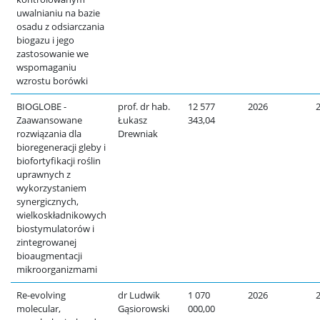
uwalnianiu na bazie
osadu z odsiarczania
biogazu i jego
zastosowanie we
wspomaganiu
wzrostu borówki
BIOGLOBE -
prof. dr hab.
12 577
2026
Zaawansowane
Łukasz
343,04
rozwiązania dla
Drewniak
bioregeneracji gleby i
biofortyfikacji roślin
uprawnych z
wykorzystaniem
synergicznych,
wielkoskładnikowych
biostymulatorów i
zintegrowanej
bioaugmentacji
mikroorganizmami
Re-evolving
dr Ludwik
1 070
2026
molecular,
Gąsiorowski
000,00