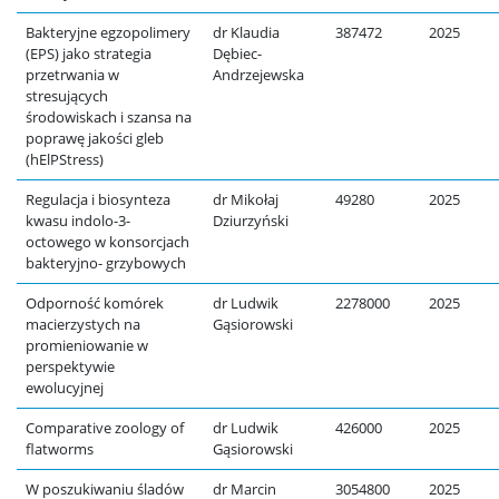
Bakteryjne egzopolimery
dr Klaudia
387472
2025
(EPS) jako strategia
Dębiec-
przetrwania w
Andrzejewska
stresujących
środowiskach i szansa na
poprawę jakości gleb
(hElPStress)
Regulacja i biosynteza
dr Mikołaj
49280
2025
kwasu indolo-3-
Dziurzyński
octowego w konsorcjach
bakteryjno- grzybowych
Odporność komórek
dr Ludwik
2278000
2025
macierzystych na
Gąsiorowski
promieniowanie w
perspektywie
ewolucyjnej
Comparative zoology of
dr Ludwik
426000
2025
flatworms
Gąsiorowski
W poszukiwaniu śladów
dr Marcin
3054800
2025