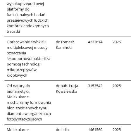
wysokoprzepustowej
platformy do
funkcjonalnych badań
przesiewowych ludzkich
komórek endokrynnych
trzustki
Opracowanie szybkiej i
dr Tomasz
4277614
2025
multipleksowej metody
Kamiński
oznaczania
lekooporności bakterii za
pomocą technologii
mikoprzepływów
kroplowych
Od natury do
dr hab. Łucja
3153542
2025
biomimetyki:
Kowalewska
Molekularne
mechanizmy formowania
błon sześciennych typu
diamentu w organizmach
fotosyntetyzujących
Molekularne
dr Lidia
1461560
2025