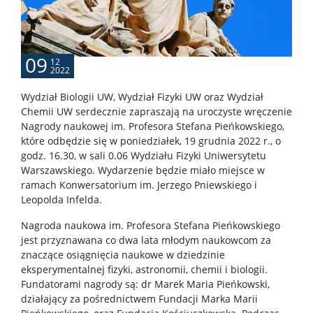
Szkolenia
09
12
2022
USOS
Wydział Biologii UW, Wydział Fizyki UW oraz Wydział
Chemii UW serdecznie zapraszają na uroczyste wręczenie
SAP
Nagrody naukowej im. Profesora Stefana Pieńkowskiego,
które odbędzie się w poniedziałek, 19 grudnia 2022 r., o
godz. 16.30, w sali 0.06 Wydziału Fizyki Uniwersytetu
APD
Warszawskiego. Wydarzenie będzie miało miejsce w
ramach Konwersatorium im. Jerzego Pniewskiego i
Leopolda Infelda.
BUW
Nagroda naukowa im. Profesora Stefana Pieńkowskiego
jest przyznawana co dwa lata młodym naukowcom za
NAUKA
znaczące osiągnięcia naukowe w dziedzinie
eksperymentalnej fizyki, astronomii, chemii i biologii.
Fundatorami nagrody są: dr Marek Maria Pieńkowski,
Projekty
działający za pośrednictwem Fundacji Marka Marii