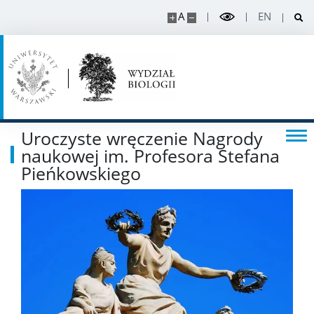
Organizacje studenckie
A
EN
Regulaminy i akty prawne
Rada Dydaktyczna
Uroczyste wręczenie Nagrody
DOKTORANT
naukowej im. Profesora Stefana
Pieńkowskiego
Rekrutacja projekty
Rekrutacja na doktorat
PRACOWNIK
Intranet