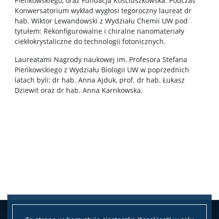
Pieńkowskiego, oraz Fundacja Kościuszkowska. Podczas
Konwersatorium wykład wygłosi tegoroczny laureat dr
Publikacje i patenty
hab. Wiktor Lewandowski z Wydziału Chemii UW pod
tytułem: Rekonfigurowalne i chiralne nanomateriały
ciekłokrystaliczne do technologii fotonicznych.
Nagrody i wyróżnienia
Laureatami Nagrody naukowej im. Profesora Stefana
Pieńkowskiego z Wydziału Biologii UW w poprzednich
Konferencje
latach byli: dr hab. Anna Ajduk, prof. dr hab. Łukasz
Dziewit oraz dr hab. Anna Karnkowska.
Stopnie i tytuły
Rada Naukowa Dyscypliny
Dane badawcze UW
POPULARYZACJA