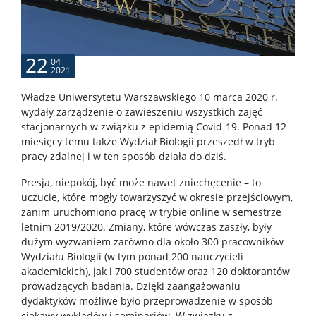
22
04
2021
Władze Uniwersytetu Warszawskiego 10 marca 2020 r.
wydały zarządzenie o zawieszeniu wszystkich zajęć
stacjonarnych w związku z epidemią Covid-19. Ponad 12
miesięcy temu także Wydział Biologii przeszedł w tryb
pracy zdalnej i w ten sposób działa do dziś.
Presja, niepokój, być może nawet zniechęcenie – to
uczucie, które mogły towarzyszyć w okresie przejściowym,
zanim uruchomiono pracę w trybie online w semestrze
letnim 2019/2020. Zmiany, które wówczas zaszły, były
dużym wyzwaniem zarówno dla około 300 pracowników
Wydziału Biologii (w tym ponad 200 nauczycieli
akademickich), jak i 700 studentów oraz 120 doktorantów
prowadzących badania. Dzięki zaangażowaniu
dydaktyków możliwe było przeprowadzenie w sposób
ciekawy wykładów i seminariów. W związku z