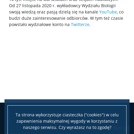
Od 27 listopada 2020 r. wykładowcy Wydziału Biologii
swoją wiedzą oraz pasją dzielą się na kanale
YouTube
, co
budzi duże zainteresowanie odbiorców. W tym też czasie
powstało wydziałowe konto na
Twitterze
.
Ta strona wykorzystuje ciasteczka ("cookies") w celu
zapewnienia maksymalnej wygody w korzystaniu z
naszego serwisu. Czy wyrażasz na to zgodę?
Wydział Biologii