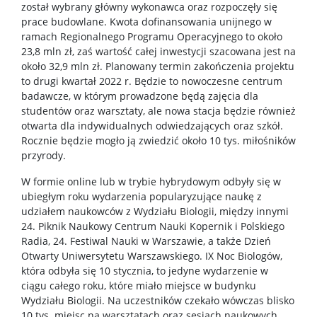
został wybrany główny wykonawca oraz rozpoczęły się
prace budowlane. Kwota dofinansowania unijnego w
ramach Regionalnego Programu Operacyjnego to około
23,8 mln zł, zaś wartość całej inwestycji szacowana jest na
około 32,9 mln zł. Planowany termin zakończenia projektu
to drugi kwartał 2022 r. Będzie to nowoczesne centrum
badawcze, w którym prowadzone będą zajęcia dla
studentów oraz warsztaty, ale nowa stacja będzie również
otwarta dla indywidualnych odwiedzających oraz szkół.
Rocznie będzie mogło ją zwiedzić około 10 tys. miłośników
przyrody.
W formie online lub w trybie hybrydowym odbyły się w
ubiegłym roku wydarzenia popularyzujące naukę z
udziałem naukowców z Wydziału Biologii, między innymi
24. Piknik Naukowy Centrum Nauki Kopernik i Polskiego
Radia, 24. Festiwal Nauki w Warszawie, a także Dzień
Otwarty Uniwersytetu Warszawskiego. IX Noc Biologów,
która odbyła się 10 stycznia, to jedyne wydarzenie w
ciągu całego roku, które miało miejsce w budynku
Wydziału Biologii. Na uczestników czekało wówczas blisko
10 tys. miejsc na warsztatach oraz sesjach naukowych.