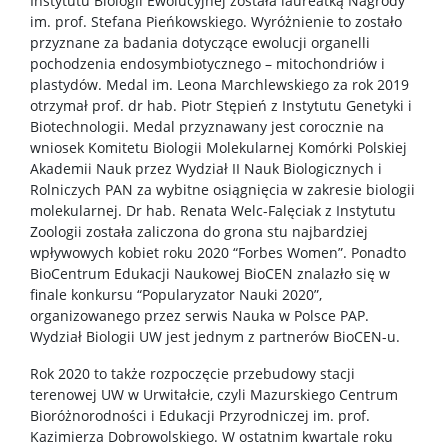
Instytutu Biologii Ewolucyjnej została laureatką Nagrody
im. prof. Stefana Pieńkowskiego. Wyróżnienie to zostało
przyznane za badania dotyczące ewolucji organelli
pochodzenia endosymbiotycznego – mitochondriów i
plastydów. Medal im. Leona Marchlewskiego za rok 2019
otrzymał prof. dr hab. Piotr Stępień z Instytutu Genetyki i
Biotechnologii. Medal przyznawany jest corocznie na
wniosek Komitetu Biologii Molekularnej Komórki Polskiej
Akademii Nauk przez Wydział II Nauk Biologicznych i
Rolniczych PAN za wybitne osiągnięcia w zakresie biologii
molekularnej. Dr hab. Renata Welc-Falęciak z Instytutu
Zoologii została zaliczona do grona stu najbardziej
wpływowych kobiet roku 2020 “Forbes Women”. Ponadto
BioCentrum Edukacji Naukowej BioCEN znalazło się w
finale konkursu “Popularyzator Nauki 2020”,
organizowanego przez serwis Nauka w Polsce PAP.
Wydział Biologii UW jest jednym z partnerów BioCEN-u.
Rok 2020 to także rozpoczęcie przebudowy stacji
terenowej UW w Urwitałcie, czyli Mazurskiego Centrum
Bioróżnorodności i Edukacji Przyrodniczej im. prof.
Kazimierza Dobrowolskiego. W ostatnim kwartale roku