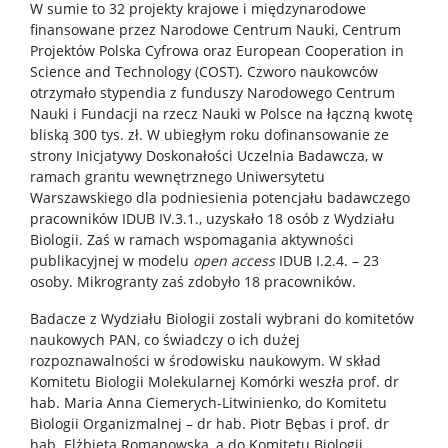
W sumie to 32 projekty krajowe i międzynarodowe
finansowane przez Narodowe Centrum Nauki, Centrum
Projektów Polska Cyfrowa oraz European Cooperation in
Science and Technology (COST). Czworo naukowców
otrzymało stypendia z funduszy Narodowego Centrum
Nauki i Fundacji na rzecz Nauki w Polsce na łączną kwotę
bliską 300 tys. zł. W ubiegłym roku dofinansowanie ze
strony Inicjatywy Doskonałości Uczelnia Badawcza, w
ramach grantu wewnętrznego Uniwersytetu
Warszawskiego dla podniesienia potencjału badawczego
pracowników IDUB IV.3.1., uzyskało 18 osób z Wydziału
Biologii. Zaś w ramach wspomagania aktywności
publikacyjnej w modelu
open access
IDUB I.2.4. – 23
osoby. Mikrogranty zaś zdobyło 18 pracowników.
Badacze z Wydziału Biologii zostali wybrani do komitetów
naukowych PAN, co świadczy o ich dużej
rozpoznawalności w środowisku naukowym. W skład
Komitetu Biologii Molekularnej Komórki weszła prof. dr
hab. Maria Anna Ciemerych-Litwinienko, do Komitetu
Biologii Organizmalnej – dr hab. Piotr Bębas i prof. dr
hab. Elżbieta Romanowska, a do Komitetu Biologii