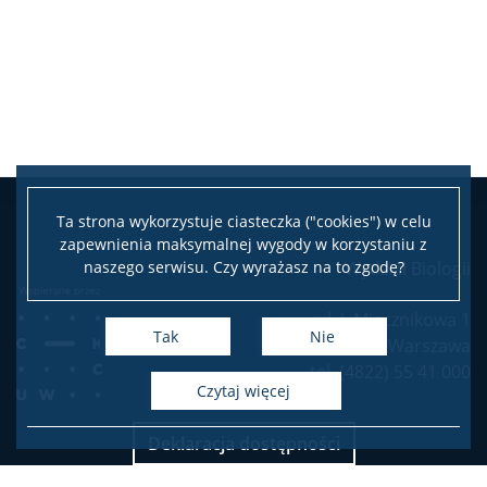
USŁUGI
Jednostki usługowe
Spółki spin-off
Ta strona wykorzystuje ciasteczka ("cookies") w celu
zapewnienia maksymalnej wygody w korzystaniu z
KONTAKT
naszego serwisu. Czy wyrażasz na to zgodę?
Wydział Biologii
ul. I. Miecznikowa 1
Tak
Nie
02-096 Warszawa
tel. (4822) 55 41 000
czytaj więcej
Deklaracja dostępności