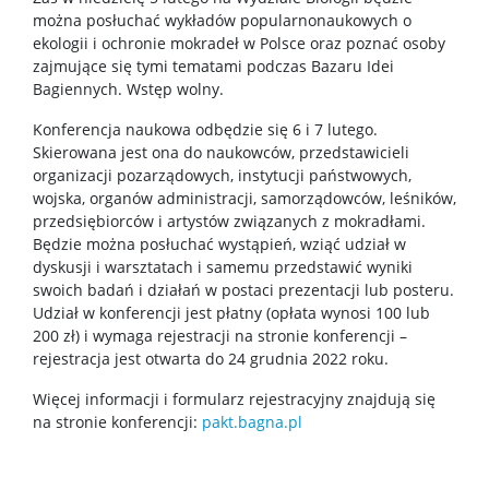
Stopnie i tytuły
można posłuchać wykładów popularnonaukowych o
ekologii i ochronie mokradeł w Polsce oraz poznać osoby
zajmujące się tymi tematami podczas Bazaru Idei
Rada Naukowa Dyscypliny
Bagiennych. Wstęp wolny.
Konferencja naukowa odbędzie się 6 i 7 lutego.
Dane badawcze UW
Skierowana jest ona do naukowców, przedstawicieli
organizacji pozarządowych, instytucji państwowych,
wojska, organów administracji, samorządowców, leśników,
POPULARYZACJA
przedsiębiorców i artystów związanych z mokradłami.
Będzie można posłuchać wystąpień, wziąć udział w
dyskusji i warsztatach i samemu przedstawić wyniki
Posłuchaj o nauce
swoich badań i działań w postaci prezentacji lub posteru.
Udział w konferencji jest płatny (opłata wynosi 100 lub
200 zł) i wymaga rejestracji na stronie konferencji –
Poczytaj o nauce
rejestracja jest otwarta do 24 grudnia 2022 roku.
Więcej informacji i formularz rejestracyjny znajdują się
Wydarzenia
na stronie konferencji:
pakt.bagna.pl
Wystawy