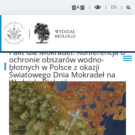
A
EN
Rekrutacja projekty
Rekrutacja na doktorat
Pakt dla Mokradeł. Konferencja o
PRACOWNIK
ochronie obszarów wodno-
błotnych w Polsce z okazji
Światowego Dnia Mokradeł na
Intranet
Wydziale Biologii
Szkolenia
USOS
SAP