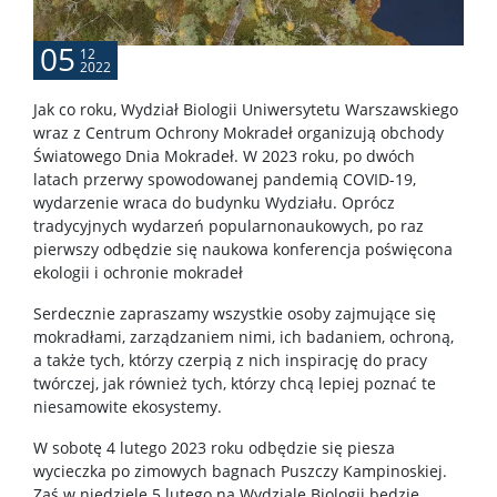
APD
05
12
2022
BUW
Jak co roku, Wydział Biologii Uniwersytetu Warszawskiego
wraz z Centrum Ochrony Mokradeł organizują obchody
Światowego Dnia Mokradeł. W 2023 roku, po dwóch
NAUKA
latach przerwy spowodowanej pandemią COVID-19,
wydarzenie wraca do budynku Wydziału. Oprócz
tradycyjnych wydarzeń popularnonaukowych, po raz
Projekty
pierwszy odbędzie się naukowa konferencja poświęcona
ekologii i ochronie mokradeł
Publikacje i patenty
Serdecznie zapraszamy wszystkie osoby zajmujące się
mokradłami, zarządzaniem nimi, ich badaniem, ochroną,
a także tych, którzy czerpią z nich inspirację do pracy
Nagrody i wyróżnienia
twórczej, jak również tych, którzy chcą lepiej poznać te
niesamowite ekosystemy.
Konferencje
W sobotę 4 lutego 2023 roku odbędzie się piesza
wycieczka po zimowych bagnach Puszczy Kampinoskiej.
Zaś w niedzielę 5 lutego na Wydziale Biologii będzie