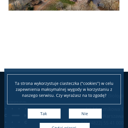
Ta strona wykorzystuje ciasteczka ("cookies") w celu
zapewnienia maksymalnej wygody w korzystaniu z
naszego serwisu. Czy wyrażasz na to zgodę?
Wydział Biologii
ul. I. Miecznikowa 1
Tak
Nie
02-096 Warszawa
tel. (4822) 55 41 000
czytaj więcej