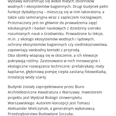
wystawy koncentruje się wokół małych zbiorników
wodnych i ekosystemów bagiennych. Drugi budynek pełni
funkcje dydaktyczną – mieszczą się w nim laboratoria, a
także sala seminaryjna wraz z zapleczem noclegowym.
Przeznaczony jest on głównie do prowadzenia zajęć
edukacyjnych i badań naukowych z dziedziny szeroko
rozumianych nauk o środowisku. Prowadzone tu lekcje,
m.in. z ekologii ekosystemów wodnych i lądowych,
ochrony ekosystemów bagiennych czy siedliskoznawstwa,
zapewniają swobodny kontakt z przyrodą.
Oba obiekty wtapiają się w otoczenie, a ich elewacje
pokrywają rośliny. Zastosowano w nich innowacyjne i
ekologiczne rozwiązania techniczne: prefabrykaty, maty
kapilarne, głębinową pompę ciepła zasilaną fotowoltaiką,
instalację wody szarej.
Budynki zostały zaprojektowane przez Biuro
Architektoniczne Kwadratura z Warszawy. Inwestorem
projektu jest Wydział Biologii Uniwersytetu
Warszawskiego. Autorem koncepcji jest Tomasz
Aleksander Mielczyński, a generalnym wykonawcą
Przedsiębiorstwo Budowlane Szczuka.