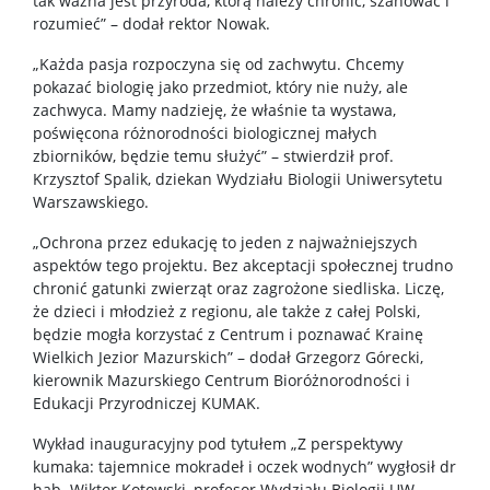
tak ważna jest przyroda, którą należy chronić, szanować i
rozumieć” – dodał rektor Nowak.
„Każda pasja rozpoczyna się od zachwytu. Chcemy
pokazać biologię jako przedmiot, który nie nuży, ale
zachwyca. Mamy nadzieję, że właśnie ta wystawa,
poświęcona różnorodności biologicznej małych
zbiorników, będzie temu służyć” – stwierdził prof.
Krzysztof Spalik, dziekan Wydziału Biologii Uniwersytetu
Warszawskiego.
„Ochrona przez edukację to jeden z najważniejszych
aspektów tego projektu. Bez akceptacji społecznej trudno
chronić gatunki zwierząt oraz zagrożone siedliska. Liczę,
że dzieci i młodzież z regionu, ale także z całej Polski,
będzie mogła korzystać z Centrum i poznawać Krainę
Wielkich Jezior Mazurskich” – dodał Grzegorz Górecki,
kierownik Mazurskiego Centrum Bioróżnorodności i
Edukacji Przyrodniczej KUMAK.
Wykład inauguracyjny pod tytułem „Z perspektywy
kumaka: tajemnice mokradeł i oczek wodnych” wygłosił dr
hab. Wiktor Kotowski, profesor Wydziału Biologii UW.