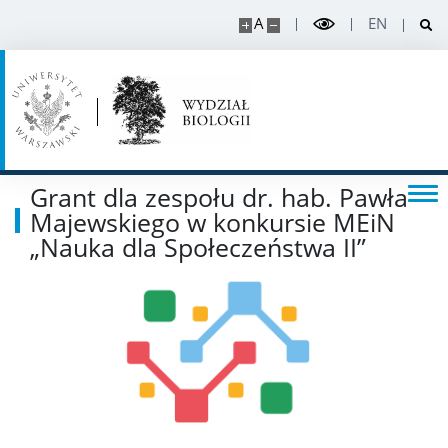
APD
A
EN
BUW
NAUKA
Projekty
Grant dla zespołu dr. hab. Pawła
Majewskiego w konkursie MEiN
„Nauka dla Społeczeństwa II”
Publikacje i patenty
Nagrody i wyróżnienia
Konferencje
Stopnie i tytuły