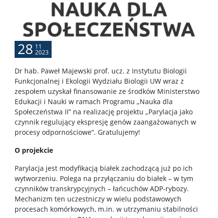
Rada Naukowa Dyscypliny
28
11
Dane badawcze UW
2023
Dr hab. Paweł Majewski prof. ucz. z Instytutu Biologii
POPULARYZACJA
Funkcjonalnej i Ekologii Wydziału Biologii UW wraz z
zespołem uzyskał finansowanie ze środków Ministerstwo
Edukacji i Nauki w ramach Programu „Nauka dla
Posłuchaj o nauce
Społeczeństwa II” na realizację projektu „Parylacja jako
czynnik regulujący ekspresję genów zaangażowanych w
procesy odpornościowe”. Gratulujemy!
Poczytaj o nauce
O projekcie
Parylacja jest modyfikacją białek zachodzącą już po ich
Wydarzenia
wytworzeniu. Polega na przyłączaniu do białek – w tym
czynników transkrypcyjnych – łańcuchów ADP-rybozy.
Wystawy
Mechanizm ten uczestniczy w wielu podstawowych
procesach komórkowych, m.in. w utrzymaniu stabilności