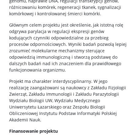
genomu, naprawie DNA, regulacji transkrypcji genów,
USŁUGI
różnicowaniu komórek, regeneracji tkanek, sygnalizacji
komórkowej i kontrolowanej śmierci komórki.
Jednostki usługowe
Głównym celem projektu jest określenie, jak istotną rolę
odgrywa parylacja w regulacji ekspresji genów
kodujących czynniki odpowiedzialne za przebieg
Spółki spin-off
procesów odpornościowych. Wyniki badań pozwolą lepiej
zrozumieć molekularne mechanizmy sterujące
odpowiedzią immunologiczną i stworzą podstawę do
KONTAKT
dalszych badań nad ich znaczeniem dla prawidłowego
funkcjonowania organizmu.
Projekt ma charakter interdyscyplinarny. W jego
realizację zaangażowani są naukowcy z Zakładu Fizjologii
Zwierząt, Zakładu Immunologii i Zakładu Parazytologii
Wydziału Biologii UW, Wydziału Medycznego
Uniwersytetu Łazarskiego oraz Zespołu Biologii
Obliczeniowej Instytutu Podstaw Informatyki Polskiej
Akademii Nauk.
Finansowanie projektu