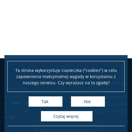
Ta strona wykorzystuje ciasteczka ("cookies") w celu
zapewnienia maksymalnej wygody w korzystaniu z
naszego serwisu. Czy wyrażasz na to zgodę?
Wydział Biologii
ul. I. Miecznikowa 1
Tak
Nie
02-096 Warszawa
tel. (4822) 55 41 000
czytaj więcej
Deklaracja dostępności