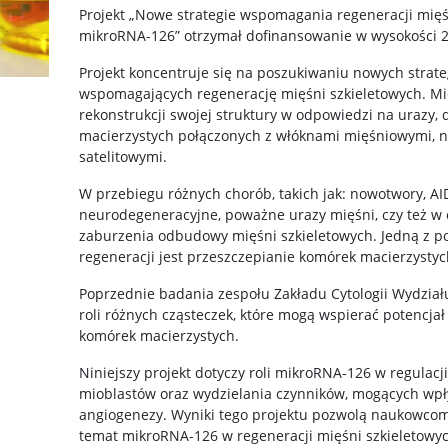
Projekt „Nowe strategie wspomagania regeneracji mięśn
mikroRNA-126” otrzymał dofinansowanie w wysokości 2 
Projekt koncentruje się na poszukiwaniu nowych strat
wspomagających regenerację mięśni szkieletowych. Mi
rekonstrukcji swojej struktury w odpowiedzi na urazy,
macierzystych połączonych z włóknami mięśniowymi,
satelitowymi.
W przebiegu różnych chorób, takich jak: nowotwory, AID
neurodegeneracyjne, poważne urazy mięśni, czy też w 
zaburzenia odbudowy mięśni szkieletowych. Jedną z p
regeneracji jest przeszczepianie komórek macierzysty
Poprzednie badania zespołu Zakładu Cytologii Wydział
roli różnych cząsteczek, które mogą wspierać potencja
komórek macierzystych.
Niniejszy projekt dotyczy roli mikroRNA-126 w regulacj
mioblastów oraz wydzielania czynników, mogących wp
angiogenezy. Wyniki tego projektu pozwolą naukowco
temat mikroRNA-126 w regeneracji mięśni szkieletowy