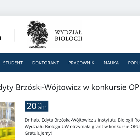
STUDENT
DOKTORANT
PRACOWNIK
NAUKA
POPU
Edyty Brzóski-Wójtowicz w konkursie O
20
11
2023
Dr hab. Edyta Brzóska-Wójtowicz z Instytutu Biologii 
Wydziału Biologii UW otrzymała grant w konkursie O
Gratulujemy!