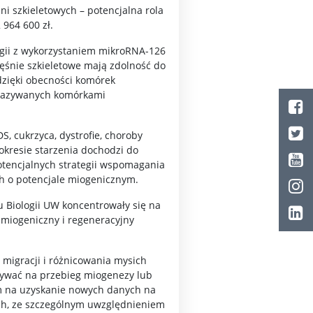
i szkieletowych – potencjalna rola
964 600 zł.
egii z wykorzystaniem mikroRNA-126
ęśnie szkieletowe mają zdolność do
 dzięki obecności komórek
 nazywanych komórkami
S, cukrzyca, dystrofie, choroby
okresie starzenia dochodzi do
otencjalnych strategii wspomagania
ch o potencjale miogenicznym.
u Biologii UW koncentrowały się na
ł miogeniczny i regeneracyjny
i migracji i różnicowania mysich
ływać na przebieg miogenezy lub
m na uzyskanie nowych danych na
ch, ze szczególnym uwzględnieniem