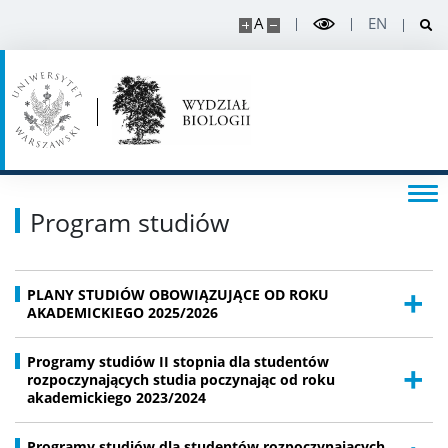
STUDENT
A
EN
Aktualności
Kontakt dziekanat
Organizacja roku
Program studiów
Wymiana akademicka
PLANY STUDIÓW OBOWIĄZUJĄCE OD ROKU
AKADEMICKIEGO 2025/2026
Staże i stypendia w projektach
Programy studiów II stopnia dla studentów
rozpoczynających studia poczynając od roku
Sprawy studenckie
akademickiego 2023/2024
Organizacje studenckie
Programy studiów dla studentów rozpoczynających