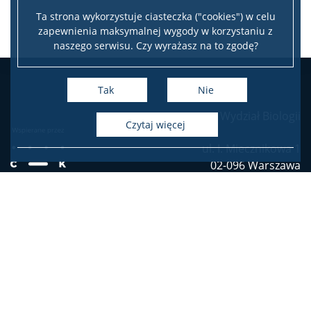
Ta strona wykorzystuje ciasteczka ("cookies") w celu
Szkolenia
zapewnienia maksymalnej wygody w korzystaniu z
naszego serwisu. Czy wyrażasz na to zgodę?
USOS
Tak
Nie
SAP
Wydział Biologii
czytaj więcej
ul. I. Miecznikowa 1
APD
02-096 Warszawa
tel. (4822) 55 41 000
BUW
Deklaracja dostępności
NAUKA
Mapa stron
Projekty