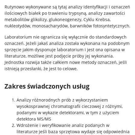
Rutynowo wykonywane są tytaj analizy identyfikacji i oznaczeń
ilościowych białek po trawieniu trypsyną, analizy zawartości
Wystawy
metabolitów glikolizy, glukoneogenezy, Cyklu Krebsa,
nukleotydów, monosacharydów, barwników fotosyntetycznych.
USŁUGI
Laboratorium nie ogranicza się wyłącznie do standardowych
oznaczeń. Jeżeli jakaś analiza została wykonana na podobnym
sprzęcie jakim dysponuje laboratorium i jest ona opisana w
Jednostki usługowe
literaturze, możliwe jest podjęcie próby jej wykonania.
Jednostka rozwija także całkiem nowe metody oznaczeń, jeśli
istnieją przesłanki, że jest to celowe.
Spółki spin-off
Zakres świadczonych usług
KONTAKT
Analizy różnorodnych prób z wykorzystaniem
wysokosprawnej chromatografii cieczowej z różnymi,
podanymi w wykazie detektorami, w tym z użyciem
detektora MS/MS
Wdrożenie i weryfikowanie analiz podanych w
literaturze jeśli baza sprzętowa wydaje się odpowiednia