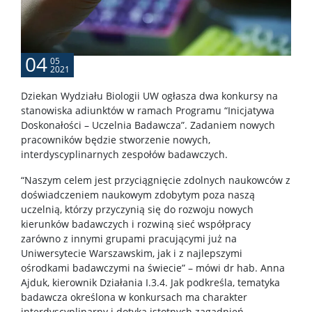
Spółki spin-off
KONTAKT
04
05
2021
Dziekan Wydziału Biologii UW ogłasza dwa konkursy na
stanowiska adiunktów w ramach Programu “Inicjatywa
Doskonałości – Uczelnia Badawcza”. Zadaniem nowych
pracowników będzie stworzenie nowych,
interdyscyplinarnych zespołów badawczych.
“Naszym celem jest przyciągnięcie zdolnych naukowców z
doświadczeniem naukowym zdobytym poza naszą
uczelnią, którzy przyczynią się do rozwoju nowych
kierunków badawczych i rozwiną sieć współpracy
zarówno z innymi grupami pracującymi już na
Uniwersytecie Warszawskim, jak i z najlepszymi
ośrodkami badawczymi na świecie” – mówi dr hab. Anna
Ajduk, kierownik Działania I.3.4. Jak podkreśla, tematyka
badawcza określona w konkursach ma charakter
interdyscyplinarny i dotyka istotnych zagadnień