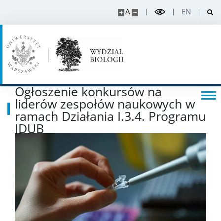
A
EN
POPULARYZACJA
Posłuchaj o nauce
Poczytaj o nauce
Ogłoszenie konkursów na
liderów zespołów naukowych w
Wydarzenia
ramach Działania I.3.4. Programu
IDUB
Wystawy
USŁUGI
Jednostki usługowe