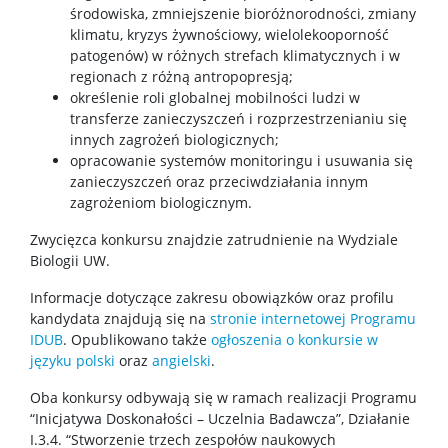
środowiska, zmniejszenie bioróżnorodności, zmiany
klimatu, kryzys żywnościowy, wielolekooporność
patogenów) w różnych strefach klimatycznych i w
regionach z różną antropopresją;
określenie roli globalnej mobilności ludzi w
transferze zanieczyszczeń i rozprzestrzenianiu się
innych zagrożeń biologicznych;
opracowanie systemów monitoringu i usuwania się
zanieczyszczeń oraz przeciwdziałania innym
zagrożeniom biologicznym.
Zwycięzca konkursu znajdzie zatrudnienie na Wydziale
Biologii UW.
Informacje dotyczące zakresu obowiązków oraz profilu
kandydata znajdują się na
stronie internetowej Programu
IDUB
. Opublikowano także
ogłoszenia o konkursie w
języku polski
oraz
angielski
.
Oba konkursy odbywają się w ramach realizacji Programu
“Inicjatywa Doskonałości – Uczelnia Badawcza”, Działanie
I.3.4. “Stworzenie trzech zespołów naukowych