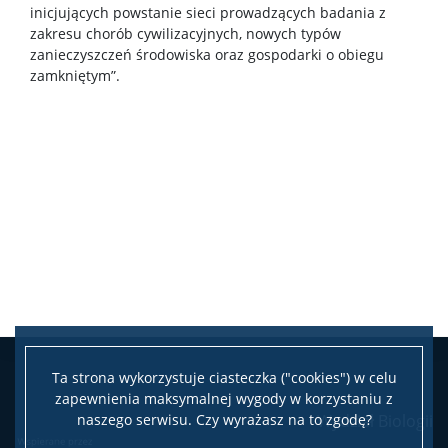
inicjujących powstanie sieci prowadzących badania z
zakresu chorób cywilizacyjnych, nowych typów
zanieczyszczeń środowiska oraz gospodarki o obiegu
zamkniętym”.
Ta strona wykorzystuje ciasteczka ("cookies") w celu
zapewnienia maksymalnej wygody w korzystaniu z
naszego serwisu. Czy wyrażasz na to zgodę?
Wydział Biologii