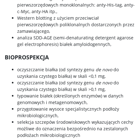
pierwszorzędowych monoklonalnych: anty-His-tag, anty-
c-Myc, anty-HA itp.,
Western blotting z użyciem przeciwciał
pierwszorzędowych poliklonalnych dostarczonych przez
zamawiającego,
analiza SDD-AGE (semi-denaturating detergent agarose
gel electrophoresis) białek amyloidogennych,
BIOPROSPEKCJA
oczyszczanie białka (od syntezy genu
de novo
do
uzyskania czystego białka) w skali <0,1 mg,
oczyszczanie białka (od syntezy genu
de novo
do
uzyskania czystego białka) w skali >0,1 mg,
typowanie białek (określonych enzymów) w danych
genomowych i metagenomowych,
przygotowanie wysoce specjalistycznych podłoży
mikrobiologicznych,
selekcja szczepów środowiskowych wykazujących cechy
możliwe do oznaczenia bezpośrednio na zestalonych
podłożach mikrobiologicznych