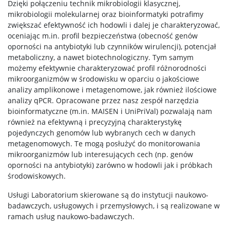
Dzięki połączeniu technik mikrobiologii klasycznej,
mikrobiologii molekularnej oraz bioinformatyki potrafimy
zwiększać efektywność ich hodowli i dalej je charakteryzować,
oceniając m.in. profil bezpieczeństwa (obecność genów
oporności na antybiotyki lub czynników wirulencji), potencjał
metaboliczny, a nawet biotechnologiczny. Tym samym
możemy efektywnie charakteryzować profil różnorodności
mikroorganizmów w środowisku w oparciu o jakościowe
analizy amplikonowe i metagenomowe, jak również ilościowe
analizy qPCR. Opracowane przez nasz zespół narzędzia
bioinformatyczne (m.in. MAISEN i UniPriVal) pozwalają nam
również na efektywną i precyzyjną charakterystykę
pojedynczych genomów lub wybranych cech w danych
metagenomowych. Te mogą posłużyć do monitorowania
mikroorganizmów lub interesujących cech (np. genów
oporności na antybiotyki) zarówno w hodowli jak i próbkach
środowiskowych.
Usługi Laboratorium skierowane są do instytucji naukowo-
badawczych, usługowych i przemysłowych, i są realizowane w
ramach usług naukowo-badawczych.