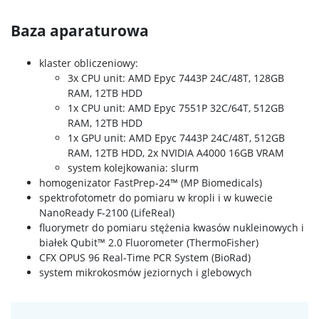
Baza aparaturowa
klaster obliczeniowy:
3x CPU unit: AMD Epyc 7443P 24C/48T, 128GB
RAM, 12TB HDD
1x CPU unit: AMD Epyc 7551P 32C/64T, 512GB
RAM, 12TB HDD
1x GPU unit: AMD Epyc 7443P 24C/48T, 512GB
RAM, 12TB HDD, 2x NVIDIA A4000 16GB VRAM
system kolejkowania: slurm
homogenizator FastPrep-24™ (MP Biomedicals)
spektrofotometr do pomiaru w kropli i w kuwecie
NanoReady F-2100 (LifeReal)
fluorymetr do pomiaru stężenia kwasów nukleinowych i
białek Qubit™ 2.0 Fluorometer (ThermoFisher)
CFX OPUS 96 Real-Time PCR System (BioRad)
system mikrokosmów jeziornych i glebowych