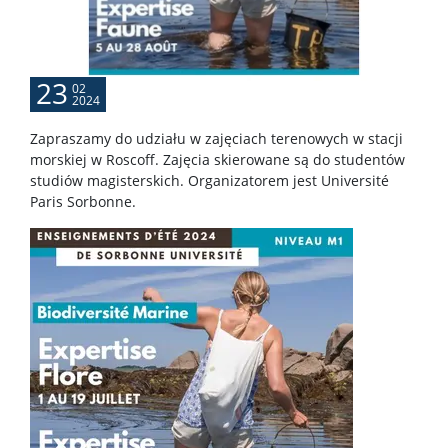
APD
BUW
23
02
2024
NAUKA
Zapraszamy do udziału w zajęciach terenowych w stacji
morskiej w Roscoff. Zajęcia skierowane są do studentów
studiów magisterskich. Organizatorem jest Université
Projekty
Paris Sorbonne.
Publikacje i patenty
Nagrody i wyróżnienia
Konferencje
Stopnie i tytuły