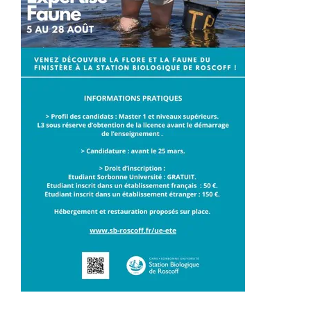
Rada Naukowa Dyscypliny
Dane badawcze UW
POPULARYZACJA
Posłuchaj o nauce
Poczytaj o nauce
Wydarzenia
Wystawy