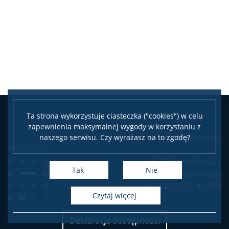
USŁUGI
Jednostki usługowe
Spółki spin-off
KONTAKT
Ta strona wykorzystuje ciasteczka ("cookies") w celu
zapewnienia maksymalnej wygody w korzystaniu z
naszego serwisu. Czy wyrażasz na to zgodę?
Wydział Biologii
ul. I. Miecznikowa 1
Tak
Nie
02-096 Warszawa
tel. (4822) 55 41 000
czytaj więcej
Deklaracja dostępności