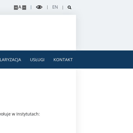
A
EN
LARYZACJA
USŁUGI
KONTAKT
łuje w Instytutach: