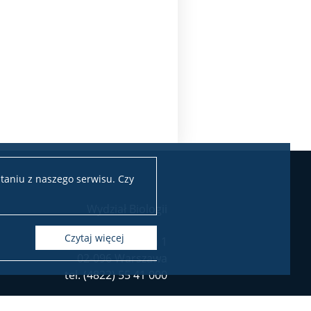
taniu z naszego serwisu. Czy
Wydział Biologii
czytaj więcej
ul. I. Miecznikowa 1
02-096 Warszawa
tel. (4822) 55 41 000