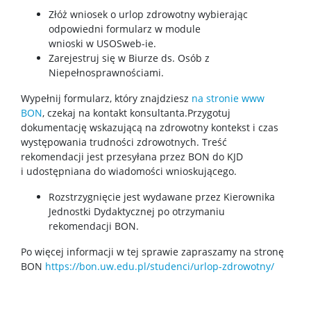
Stopnie i tytuły
Złóż wniosek o urlop zdrowotny wybierając
odpowiedni formularz w module
wnioski w USOSweb-ie.
Rada Naukowa Dyscypliny
Zarejestruj się w Biurze ds. Osób z
Niepełnosprawnościami.
Dane badawcze UW
Wypełnij formularz, który znajdziesz
na stronie www
BON
, czekaj na kontakt konsultanta.Przygotuj
dokumentację wskazującą na zdrowotny kontekst i czas
POPULARYZACJA
występowania trudności zdrowotnych. Treść
rekomendacji jest przesyłana przez BON do KJD
i udostępniana do wiadomości wnioskującego.
Posłuchaj o nauce
Rozstrzygnięcie jest wydawane przez Kierownika
Jednostki Dydaktycznej po otrzymaniu
Poczytaj o nauce
rekomendacji BON.
Po więcej informacji w tej sprawie zapraszamy na stronę
BON
https://bon.uw.edu.pl/studenci/urlop-zdrowotny/
Wydarzenia
Wystawy