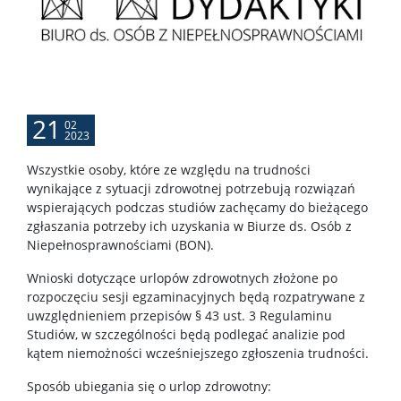
APD
BUW
21
02
2023
NAUKA
Wszystkie osoby, które ze względu na trudności
wynikające z sytuacji zdrowotnej potrzebują rozwiązań
Projekty
wspierających podczas studiów zachęcamy do bieżącego
zgłaszania potrzeby ich uzyskania w Biurze ds. Osób z
Niepełnosprawnościami (BON).
Publikacje i patenty
Wnioski dotyczące urlopów zdrowotnych złożone po
rozpoczęciu sesji egzaminacyjnych będą rozpatrywane z
Nagrody i wyróżnienia
uwzględnieniem przepisów § 43 ust. 3 Regulaminu
Studiów, w szczególności będą podlegać analizie pod
kątem niemożności wcześniejszego zgłoszenia trudności.
Konferencje
Sposób ubiegania się o urlop zdrowotny: