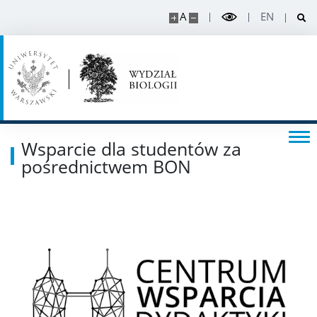
A
EN
Rekrutacja projekty
Rekrutacja na doktorat
PRACOWNIK
Wsparcie dla studentów za
pośrednictwem BON
Intranet
Szkolenia
USOS
SAP