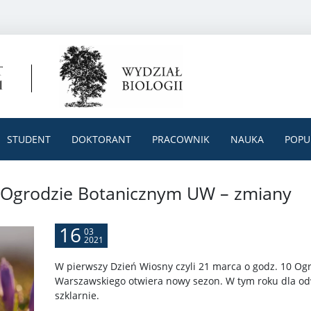
STUDENT
DOKTORANT
PRACOWNIK
NAUKA
POPU
 Ogrodzie Botanicznym UW – zmiany
16
03
2021
W pierwszy Dzień Wiosny czyli 21 marca o godz. 10 Og
Warszawskiego otwiera nowy sezon. W tym roku dla o
szklarnie.