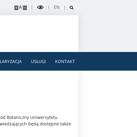
A
EN
LARYZACJA
USŁUGI
KONTAKT
ród Botaniczny Uniwersytetu
dwiedzających będą dostępne także