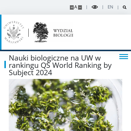
A
EN
Regulaminy i akty prawne
Rada Dydaktyczna
DOKTORANT
Nauki biologiczne na UW w
Rekrutacja projekty
rankingu QS World Ranking by
Subject 2024
Rekrutacja na doktorat
PRACOWNIK
Intranet