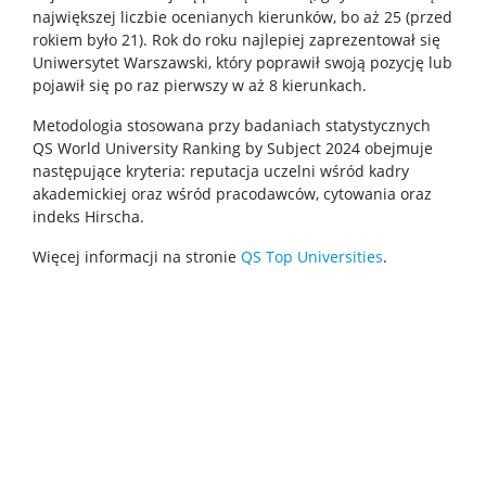
największej liczbie ocenianych kierunków, bo aż 25 (przed
rokiem było 21). Rok do roku najlepiej zaprezentował się
Nagrody i wyróżnienia
Uniwersytet Warszawski, który poprawił swoją pozycję lub
pojawił się po raz pierwszy w aż 8 kierunkach.
Konferencje
Metodologia stosowana przy badaniach statystycznych
QS World University Ranking by Subject 2024 obejmuje
następujące kryteria: reputacja uczelni wśród kadry
Stopnie i tytuły
akademickiej oraz wśród pracodawców, cytowania oraz
indeks Hirscha.
Rada Naukowa Dyscypliny
Więcej informacji na stronie
QS Top Universities
.
Dane badawcze UW
POPULARYZACJA
Posłuchaj o nauce