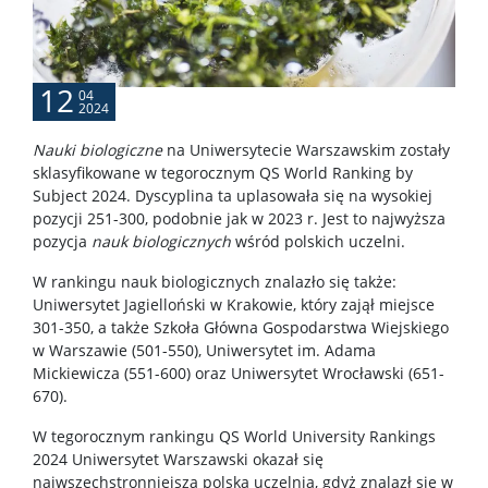
Szkolenia
USOS
12
04
2024
SAP
Nauki biologiczne
na Uniwersytecie Warszawskim zostały
sklasyfikowane w tegorocznym QS World Ranking by
Subject 2024. Dyscyplina ta uplasowała się na wysokiej
APD
pozycji 251-300, podobnie jak w 2023 r. Jest to najwyższa
pozycja
nauk biologicznych
wśród polskich uczelni.
BUW
W rankingu nauk biologicznych znalazło się także:
Uniwersytet Jagielloński w Krakowie, który zajął miejsce
301-350, a także Szkoła Główna Gospodarstwa Wiejskiego
NAUKA
w Warszawie (501-550), Uniwersytet im. Adama
Mickiewicza (551-600) oraz Uniwersytet Wrocławski (651-
670).
Projekty
W tegorocznym rankingu QS World University Rankings
2024 Uniwersytet Warszawski okazał się
Publikacje i patenty
najwszechstronniejszą polską uczelnią, gdyż znalazł się w