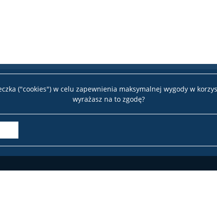
teczka ("cookies") w celu zapewnienia maksymalnej wygody w korzys
wyrażasz na to zgodę?
Deklaracja dostępności