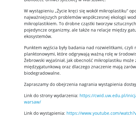
W wystąpieniu „Życie kręci się wokół mikroplastiku” op
najważniejszych problemów współczesnej ekologii wod
mikroplastikiem. To drobne cząstki tworzyw sztucznych
pojedyncze organizmy, ale także na relacje między gat
ekosystemów.
Punktem wyjścia były badania nad rozwielitkami, czyli
planktonowymi, które odgrywają ważną rolę w środow
Żebrowski wyjaśniał, jak obecność mikroplastiku może
międzygatunkową oraz dlaczego znaczenie mają zarówn
biodegradowalne.
Zapraszamy do obejrzenia nagrania wystąpienia dostę
Link do strony wydarzenia:
https://cwid.uw.edu.pl/inic
warsaw/
Link do wystąpienia:
https://www.youtube.com/watch?