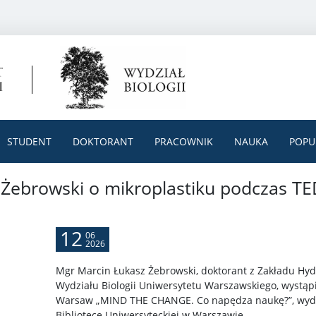
STUDENT
DOKTORANT
PRACOWNIK
NAUKA
POPU
Żebrowski o mikroplastiku podczas TED
12
06
2026
Mgr Marcin Łukasz Żebrowski, doktorant z Zakładu Hydro
Wydziału Biologii Uniwersytetu Warszawskiego, wystąpi
Warsaw „MIND THE CHANGE. Co napędza naukę?”, wyd
Bibliotece Uniwersyteckiej w Warszawie.