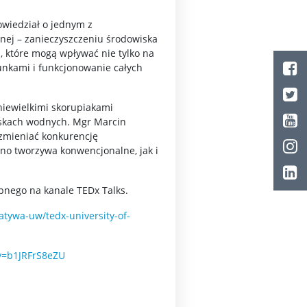
owiedział o jednym z
nej – zanieczyszczeniu środowiska
, które mogą wpływać nie tylko na
unkami i funkcjonowanie całych
 niewielkimi skorupiakami
iskach wodnych. Mgr Marcin
 zmieniać konkurencję
o tworzywa konwencjonalne, jak i
pnego na kanale TEDx Talks.
jatywa-uw/tedx-university-of-
v=b1JRFrS8eZU