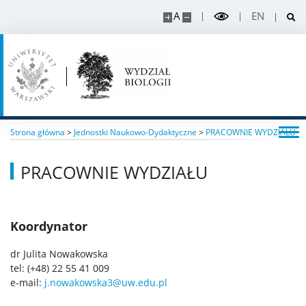
Organizacja roku
A
EN
Wymiana akademicka
Staże i stypendia w projektach
Strona główna
>
Jednostki Naukowo-Dydaktyczne
>
PRACOWNIE WYDZIAŁU
Sprawy studenckie
PRACOWNIE WYDZIAŁU
Organizacje studenckie
Regulaminy i akty prawne
Koordynator
dr Julita Nowakowska
Rada Dydaktyczna
tel: (+48) 22 55 41 009
e-mail:
j.nowakowska3@uw.edu.pl