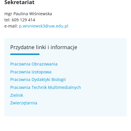
DOKTORANT
Sekretariat
mgr Paulina Wiśniewska
Rekrutacja projekty
tel: 609 129 414
e-mail:
p.wisniewsk3@uw.edu.pl
Rekrutacja na doktorat
Przydatne linki i informacje
PRACOWNIK
Pracownia Obrazowania
Intranet
Pracownia Izotopowa
Pracownia Dydaktyki Biologii
Pracownia Technik Multimedialnych
Szkolenia
Zielnik
Zwierzętarnia
USOS
SAP