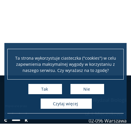
APD
BUW
NAUKA
Ta strona wykorzystuje ciasteczka ("cookies") w celu
zapewnienia maksymalnej wygody w korzystaniu z
Projekty
naszego serwisu. Czy wyrażasz na to zgodę?
Publikacje i patenty
Tak
Nie
Wydział Biologii
Nagrody i wyróżnienia
czytaj więcej
ul. I. Miecznikowa 1
Konferencje
02-096 Warszawa
tel. (4822) 55 41 000