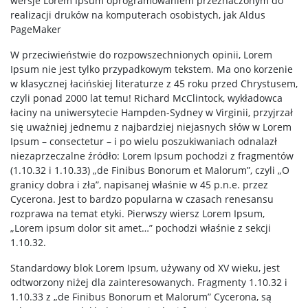
wersje Lorem Ipsum oprogramowaniem przeznaczonym do
USOS
realizacji druków na komputerach osobistych, jak Aldus
PageMaker
SAP
W przeciwieństwie do rozpowszechnionych opinii, Lorem
Ipsum nie jest tylko przypadkowym tekstem. Ma ono korzenie
w klasycznej łacińskiej literaturze z 45 roku przed Chrystusem,
APD
czyli ponad 2000 lat temu! Richard McClintock, wykładowca
łaciny na uniwersytecie Hampden-Sydney w Virginii, przyjrzał
się uważniej jednemu z najbardziej niejasnych słów w Lorem
BUW
Ipsum – consectetur – i po wielu poszukiwaniach odnalazł
niezaprzeczalne źródło: Lorem Ipsum pochodzi z fragmentów
(1.10.32 i 1.10.33) „de Finibus Bonorum et Malorum”, czyli „O
NAUKA
granicy dobra i zła”, napisanej właśnie w 45 p.n.e. przez
Cycerona. Jest to bardzo popularna w czasach renesansu
rozprawa na temat etyki. Pierwszy wiersz Lorem Ipsum,
Projekty
„Lorem ipsum dolor sit amet…” pochodzi właśnie z sekcji
1.10.32.
Publikacje i patenty
Standardowy blok Lorem Ipsum, używany od XV wieku, jest
odtworzony niżej dla zainteresowanych. Fragmenty 1.10.32 i
1.10.33 z „de Finibus Bonorum et Malorum” Cycerona, są
Nagrody i wyróżnienia