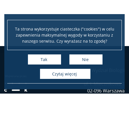
Wydarzenia
Wystawy
Ta strona wykorzystuje ciasteczka ("cookies") w celu
zapewnienia maksymalnej wygody w korzystaniu z
naszego serwisu. Czy wyrażasz na to zgodę?
USŁUGI
Tak
Nie
Jednostki usługowe
Wydział Biologii
czytaj więcej
Spółki spin-off
ul. I. Miecznikowa 1
02-096 Warszawa
tel. (4822) 55 41 000
KONTAKT
Deklaracja dostępności