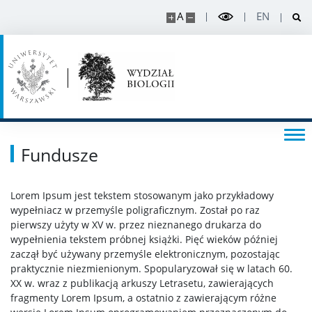
A
EN
Rada Dydaktyczna
DOKTORANT
Rekrutacja projekty
Fundusze
Rekrutacja na doktorat
Lorem Ipsum jest tekstem stosowanym jako przykładowy
PRACOWNIK
wypełniacz w przemyśle poligraficznym. Został po raz
pierwszy użyty w XV w. przez nieznanego drukarza do
Intranet
wypełnienia tekstem próbnej książki. Pięć wieków później
zaczął być używany przemyśle elektronicznym, pozostając
praktycznie niezmienionym. Spopularyzował się w latach 60.
Szkolenia
XX w. wraz z publikacją arkuszy Letrasetu, zawierających
fragmenty Lorem Ipsum, a ostatnio z zawierającym różne