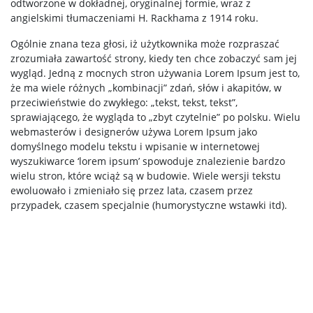
odtworzone w dokładnej, oryginalnej formie, wraz z
angielskimi tłumaczeniami H. Rackhama z 1914 roku.
Konferencje
Ogólnie znana teza głosi, iż użytkownika może rozpraszać
zrozumiała zawartość strony, kiedy ten chce zobaczyć sam jej
wygląd. Jedną z mocnych stron używania Lorem Ipsum jest to,
Stopnie i tytuły
że ma wiele różnych „kombinacji” zdań, słów i akapitów, w
przeciwieństwie do zwykłego: „tekst, tekst, tekst”,
sprawiającego, że wygląda to „zbyt czytelnie” po polsku. Wielu
Rada Naukowa Dyscypliny
webmasterów i designerów używa Lorem Ipsum jako
domyślnego modelu tekstu i wpisanie w internetowej
wyszukiwarce ‘lorem ipsum’ spowoduje znalezienie bardzo
Dane badawcze UW
wielu stron, które wciąż są w budowie. Wiele wersji tekstu
ewoluowało i zmieniało się przez lata, czasem przez
przypadek, czasem specjalnie (humorystyczne wstawki itd).
POPULARYZACJA
Posłuchaj o nauce
Poczytaj o nauce