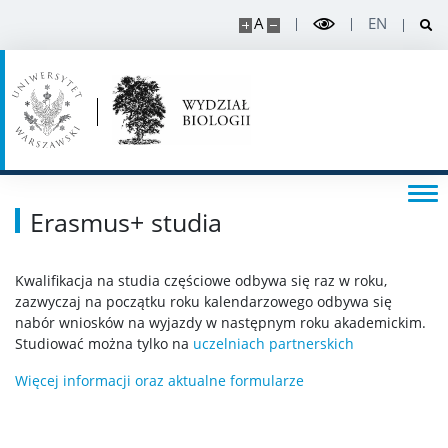
STUDENT
A
EN
Aktualności
Kontakt dziekanat
Organizacja roku
Erasmus+ studia
Wymiana akademicka
Kwalifikacja na studia częściowe odbywa się raz w roku,
zazwyczaj na początku roku kalendarzowego odbywa się
nabór wniosków na wyjazdy w następnym roku akademickim.
Staże i stypendia w projektach
Studiować można tylko na
uczelniach partnerskich
Więcej informacji oraz aktualne formularze
Sprawy studenckie
Organizacje studenckie