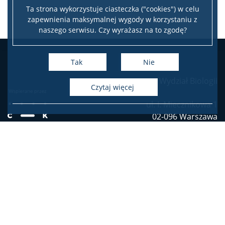
Ta strona wykorzystuje ciasteczka ("cookies") w celu
zapewnienia maksymalnej wygody w korzystaniu z
Szkolenia
naszego serwisu. Czy wyrażasz na to zgodę?
USOS
Tak
Nie
Wydział Biologii
SAP
czytaj więcej
ul. I. Miecznikowa 1
APD
02-096 Warszawa
tel. (4822) 55 41 000
BUW
Deklaracja dostępności
NAUKA
Mapa stron
Projekty
Facebook
Twitter
Youtube
Instagram
LinkedIn