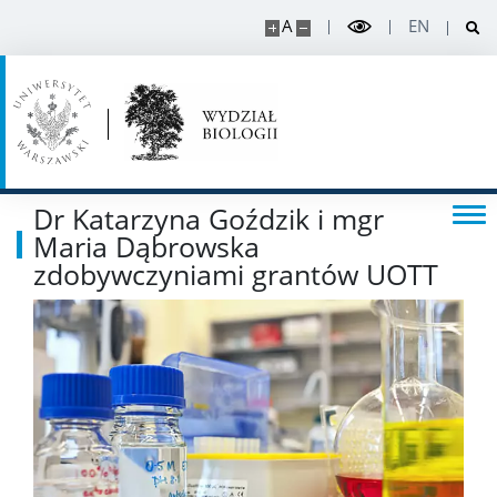
A
EN
BUW
NAUKA
Projekty
Dr Katarzyna Goździk i mgr
Publikacje i patenty
Maria Dąbrowska
zdobywczyniami grantów UOTT
Nagrody i wyróżnienia
Konferencje
Stopnie i tytuły