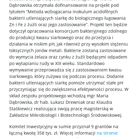
Dąbrowska otrzymała dofinansowanie na projekt pod
tytułem “Metoda wzbogacania inokulum acidofilnych
bakterii utleniających siarkę do biologicznego ługowania
Zn i Fe z żużli oraz jego zastosowanie”. Projekt ten będzie
dotyczył opracowania konsorcjum bakteryjnego zdolnego
do produkcji kwasu siarkowego oraz do przeżycia i
działania w niskim pH, jak również przy wysokim stężeniu
toksycznych jonów metali. Bakterie zostaną zastosowane
do wymycia żelaza oraz cynku z żużli będącymi odpadem
po wytapianiu rudy w XIX wieku. Standardowo
wymywanie przeprowadza się z zastosowaniem kwasu
siarkowego, który zużywa się podczas procesu. Dodanie
bakterii utleniających siarkę pomoże utrzymać stałe pH
przyczyniając się do zwiększenia efektywności procesu. W
skład zespołu projektowego wchodzą mgr Maria
Dąbrowska, dr hab. Łukasz Drewniak oraz Klaudia
Staśkiewicz realizująca swoją pracę magisterską w
Zakładzie Mikrobiologii i Biotechnologii Środowiskowej.
Komitet Inwestycyjny w sumie przyznał 9 grantów na
łączną kwotę 358 tys. zł. Więcej informacji
na stronie