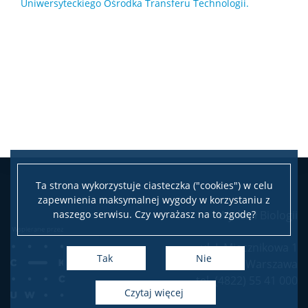
Uniwersyteckiego Ośrodka Transferu Technologii.
Ta strona wykorzystuje ciasteczka ("cookies") w celu
zapewnienia maksymalnej wygody w korzystaniu z
naszego serwisu. Czy wyrażasz na to zgodę?
Wydział Biologii
ul. I. Miecznikowa 1
Tak
Nie
02-096 Warszawa
tel. (4822) 55 41 000
czytaj więcej