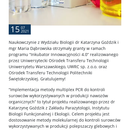
Rada Naukowa Dyscypliny
Dane badawcze UW
15
07
2021
POPULARYZACJA
Naukowczynie z Wydziału Biologii dr Katarzyna Goździk i
mgr Maria Dąbrowska otrzymały granty w ramach
programu “Inkubator Innowacyjności 4.0” realizowanego
Posłuchaj o nauce
przez Uniwersytecki Ośrodek Transferu Technologii
Uniwersytetu Warszawskiego, UWRC sp. z.o.o. oraz
Ośrodek Transferu Technologii Politechniki
Poczytaj o nauce
Świętokrzyskiej. Gratulujemy!
“Implementacja metody multiplex PCR do kontroli
Wydarzenia
surowców wykorzystywanych w produkcji nawozów
organicznych” to tytuł projektu realizowanego przez dr
Katarzynę Goździk z Zakładu Parazytologii, Instytutu
Wystawy
Biologii Funkcjonalnej i Ekologii. Celem projektu jest
dostosowanie metody molekularnej do kontroli surowców
wykorzystywanych w produkcji polepszaczy glebowych i
USŁUGI