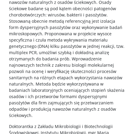
nawozów naturalnych z osadów ściekowych. Osady
ściekowe badane są pod kątem obecności patogenów
chorobotwórczych: wirusów, bakterii i pasożytów.
Jednostki usługowe
Stosowaną obecnie metodą referencyjną jest izolacja
form dyspersyjnych pasożytów oraz wykonywanie badań
Spółki spin-off
mikroskopowych. Proponowana w projekcie wysoce
specyficzna i czuła metoda wykrywania materiału
genetycznego (DNA) kilku pasożytów w jednej reakcji, tzw.
KONTAKT
multiplex PCR, umożliwi szybką i dokładną analizę
otrzymanych do badania prób. Wprowadzenie
najnowszych technik z zakresu biologii molekularnej
pozwoli na ocenę i weryfikację skuteczności procesów
sanitarnych na różnych etapach wykorzystania nawozów
naturalnych. Metoda będzie wykorzystywana w
badaniach laboratoryjnych oceniających stopień skażenia
osadów i ich przetworów formami dyspersyjnymi
pasożytów dla firm zajmujących się przetwarzaniem
odpadów i produkcją nawozów naturalnych z osadów
ściekowych.
Doktorantka z Zakładu Mikrobiologii i Biotechnologii
Środowiskowej, Instytutu Mikrobiologii, mgr Maria