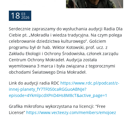
Rekrutacja projekty
18
03
2026
Rekrutacja na doktorat
Serdecznie zapraszamy do wysłuchania audycji Radia Dla
Ciebie pt. „Mokradła i wiedza tradycyjna. Na czym polega
celebrowanie dziedzictwa kulturowego”. Gościem
PRACOWNIK
programu był dr hab. Wiktor Kotowski, prof. ucz. z
Zakładu Ekologii i Ochrony Środowiska, członek zarządu
Centrum Ochrony Mokradeł. Audycja została
Intranet
wyemitowana 3 marca i była związana z tegorocznymi
obchodami Światowego Dnia Mokradeł.
Szkolenia
Link do audycji radia RDC
https://www.rdc.pl/podcast/z-
innej-planety_fY7TF0S0caRGGuoABNJe?
episode=4YkmlpcdXPnD4Hs8M8cT&active_page=1
USOS
Grafika mikrofonu wykorzystana na licencji: “Free
License”
https://www.vecteezy.com/members/emojoez
SAP