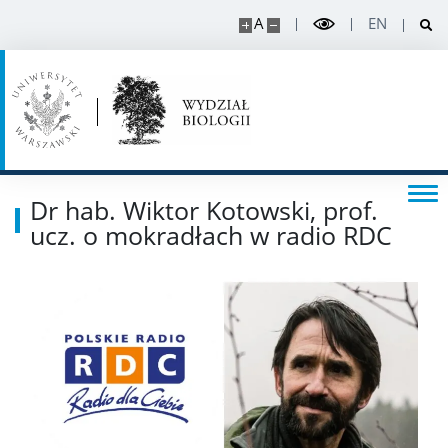
A
EN
Wymiana akademicka
Staże i stypendia w projektach
Sprawy studenckie
Dr hab. Wiktor Kotowski, prof.
ucz. o mokradłach w radio RDC
Organizacje studenckie
Regulaminy i akty prawne
Rada Dydaktyczna
DOKTORANT