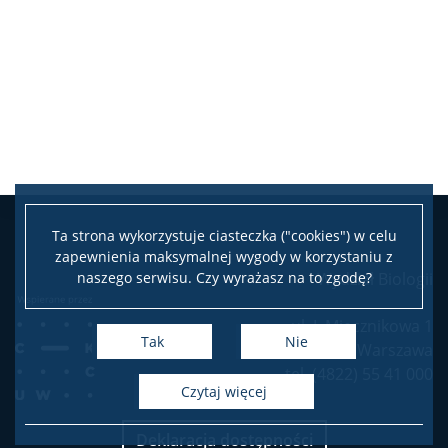
APD
BUW
NAUKA
Projekty
Ta strona wykorzystuje ciasteczka ("cookies") w celu
Publikacje i patenty
zapewnienia maksymalnej wygody w korzystaniu z
naszego serwisu. Czy wyrażasz na to zgodę?
Wydział Biologii
Nagrody i wyróżnienia
ul. I. Miecznikowa 1
Tak
Nie
02-096 Warszawa
Konferencje
tel. (4822) 55 41 000
czytaj więcej
Stopnie i tytuły
Deklaracja dostępności