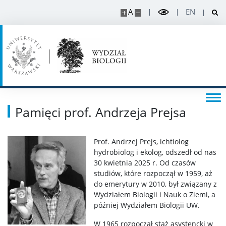
Sprawy studenckie
A
EN
Organizacje studenckie
Regulaminy i akty prawne
Rada Dydaktyczna
Pamięci prof. Andrzeja Prejsa
DOKTORANT
Prof. Andrzej Prejs, ichtiolog
hydrobiolog i ekolog, odszedł od nas
Rekrutacja projekty
30 kwietnia 2025 r. Od czasów
studiów, które rozpoczął w 1959, aż
do emerytury w 2010, był związany z
Rekrutacja na doktorat
Wydziałem Biologii i Nauk o Ziemi, a
później Wydziałem Biologii UW.
PRACOWNIK
W 1965 rozpoczął staż asystencki w