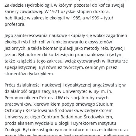
Zakładzie Hydrobiologii, w którym pozostał do końca swojej
kariery zawodowej. W 1971 uzyskał stopień doktora,
Intranet
habilitację w zakresie ekologii w 1985, a w1999 – tytuł
profesora.
Szkolenia
Jego zainteresowania naukowe skupiały się wokół zagadnień
ekologii ryb i ich roli w funkcjonowaniu ekosystemów
jeziornych, a także biomanipulacji jako metody rekultywacji
USOS
jezior. Był autorem kilkudziesięciu prac naukowych (w tym
także książek) z tego zakresu, wciąż cytowanych w literaturze
specjalistycznej. Był również twórczym, cenionym przez
SAP
studentów dydaktykiem.
Prócz działalności naukowej i dydaktycznej angażował się w
APD
działalność organizacyjną w Uniwersytecie. Był m. in.
Pełnomocnikiem Rektora UW ds. socjalno-bytowych
pracowników, kierownikiem podyplomowego Studium
BUW
Ochrony i Kształtowania Środowiska, wicedyrektorem
Uniwersyteckiego Centrum Badań nad Środowiskiem,
prodziekanem Wydziału Biologii i Dyrektorem Instytutu
NAUKA
Zoologii. Był niezastąpionym animatorem i uczestnikiem oraz
przenikliwym komentatorem życia społecznego i politycznego,