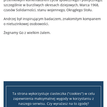
szczególnie w burzliwych okresach dziejowych, Marca 1968,
Projekty
czasów Solidarności, stanu wojennego, Okrągłego Stołu.
Andrzej był inspirującym badaczem, znakomitym kompanem
Publikacje i patenty
o nietuzinkowej osobowości.
Żegnamy Go z wielkim żalem.
Nagrody i wyróżnienia
Konferencje
Stopnie i tytuły
Rada Naukowa Dyscypliny
Ta strona wykorzystuje ciasteczka ("cookies") w celu
Dane badawcze UW
zapewnienia maksymalnej wygody w korzystaniu z
naszego serwisu. Czy wyrażasz na to zgodę?