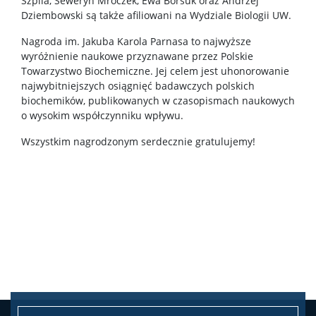
Szpila, Seweryn Mroczek, Ewa Borsuk oraz Andrzej
Publikacje i patenty
Dziembowski są także afiliowani na Wydziale Biologii UW.
Nagroda im. Jakuba Karola Parnasa to najwyższe
Nagrody i wyróżnienia
wyróżnienie naukowe przyznawane przez Polskie
Towarzystwo Biochemiczne. Jej celem jest uhonorowanie
najwybitniejszych osiągnięć badawczych polskich
Konferencje
biochemików, publikowanych w czasopismach naukowych
o wysokim współczynniku wpływu.
Wszystkim nagrodzonym serdecznie gratulujemy!
Stopnie i tytuły
Rada Naukowa Dyscypliny
Dane badawcze UW
POPULARYZACJA
Posłuchaj o nauce