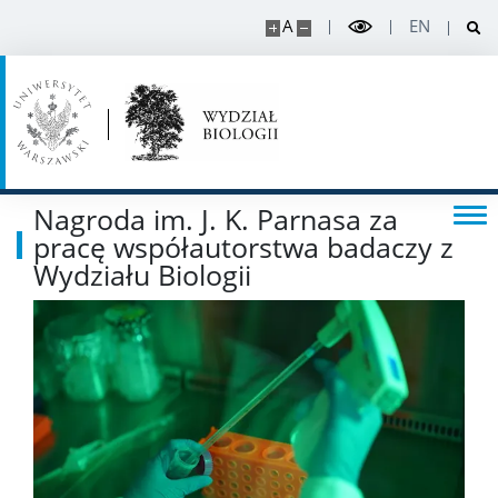
A
EN
Regulaminy i akty prawne
Rada Dydaktyczna
DOKTORANT
Nagroda im. J. K. Parnasa za
pracę współautorstwa badaczy z
Wydziału Biologii
Rekrutacja projekty
Rekrutacja na doktorat
PRACOWNIK
Intranet