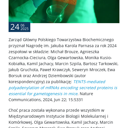
Szkolenia
24
06
USOS
2025
Zarząd Główny Polskiego Towarzystwa Biochemicznego
przyznał Nagrodę im. Jakuba Karola Parnasa za rok 2024
SAP
zespołowi w składzie: Michał Brouze, Agnieszka
Czarnocka-Cieciura, Olga Gewartowska, Monika Kusio-
APD
Kobiałka, Kamil Jachacy, Marcin Szpila, Bartosz Tarkowski,
Jakub Gruchota, Paweł Krawczyk, Seweryn Mroczek, Ewa
Borsuk oraz Andrzej Dziembowski (autor
BUW
korespondencyjny) za publikację:
TENT5-mediated
polyadenylation of mRNAs encoding secreted proteins is
essential for gametogenesis in mice
. Nature
NAUKA
Communications, 2024, Jun 22; 15:5331
Choć praca została wykonana przede wszystkim w
Projekty
Międzynarodowym Instytucie Biologii Molekularnej i
Komórkowej, Olga Gewartowska, Kamil Jachacy, Marcin