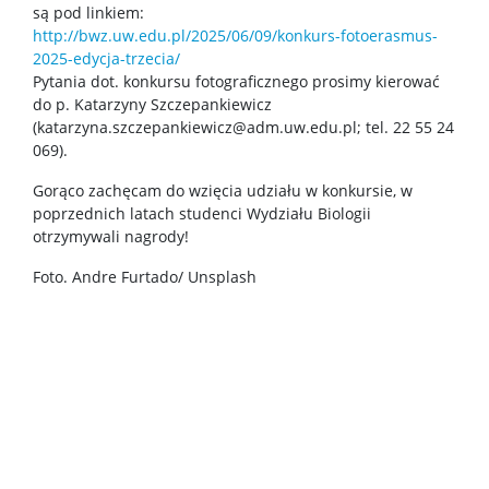
są pod linkiem:
Nagrody i wyróżnienia
http://bwz.uw.edu.pl/2025/06/09/konkurs-fotoerasmus-
2025-edycja-trzecia/
Pytania dot. konkursu fotograficznego prosimy kierować
Konferencje
do p. Katarzyny Szczepankiewicz
(katarzyna.szczepankiewicz@adm.uw.edu.pl; tel. 22 55 24
069).
Stopnie i tytuły
Gorąco zachęcam do wzięcia udziału w konkursie, w
poprzednich latach studenci Wydziału Biologii
Rada Naukowa Dyscypliny
otrzymywali nagrody!
Foto. Andre Furtado/ Unsplash
Dane badawcze UW
POPULARYZACJA
Posłuchaj o nauce