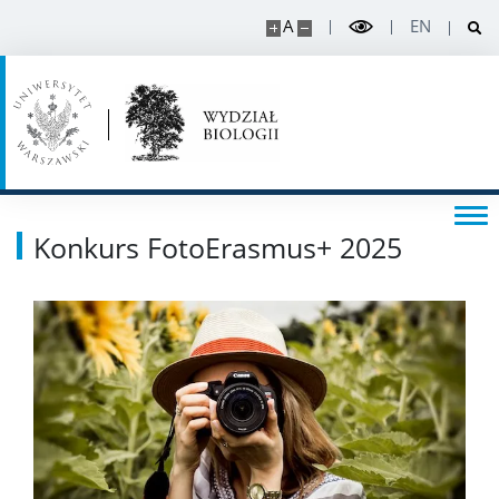
Regulaminy i akty prawne
A
EN
Rada Dydaktyczna
DOKTORANT
Rekrutacja projekty
Konkurs FotoErasmus+ 2025
Rekrutacja na doktorat
PRACOWNIK
Intranet
Szkolenia