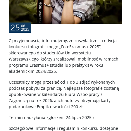
USOS
25
06
2025
SAP
Z przyjemnością informujemy, że ruszyła trzecia edycja
konkursu fotograficznego „FotoErasmus+ 2025”,
APD
skierowanego do studentów Uniwersytetu
Warszawskiego, którzy zrealizowali mobilność w ramach
programu Erasmus+ (studia lub praktyki) w roku
BUW
akademickim 2024/2025.
Uczestnicy mogą przesłać od 1 do 3 zdjęć wykonanych
NAUKA
podczas pobytu za granicą. Najlepsze fotografie zostaną
opublikowane w kalendarzu Biura Współpracy z
Zagranicą na rok 2026, a ich autorzy otrzymają karty
Projekty
podarunkowe Empik o wartości 200 zł.
Termin nadsyłania zgłoszeń: 24 lipca 2025 r.
Publikacje i patenty
Szczegółowe informacje i regulamin konkursu dostępne