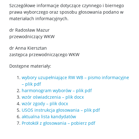
Stopnie i tytuły
Szczegółowe informacje dotyczące czynnego i biernego
prawa wyborczego oraz sposobu głosowania podano w
materiałach informacyjnych.
Rada Naukowa Dyscypliny
dr Radosław Mazur
przewodniczący WKW
Dane badawcze UW
dr Anna Kiersztan
zastępca przewodniczącego WKW
POPULARYZACJA
Dostępne materiały:
Posłuchaj o nauce
wybory uzupełniające RW WB – pismo informacyjne
– plik pdf
harmonogram wyborów – plik pdf
Poczytaj o nauce
wzór oświadczenia – plik docx
wzór zgody – plik docx
USOS instrukcja głosowania – plik pdf
Wydarzenia
aktualna lista kandydatów
Protokół z głosowania – pobierz pdf
Wystawy