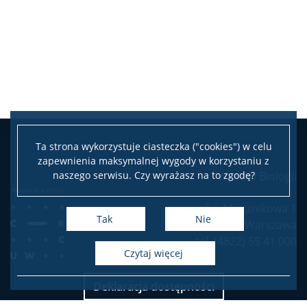
USŁUGI
Jednostki usługowe
Spółki spin-off
Ta strona wykorzystuje ciasteczka ("cookies") w celu
KONTAKT
zapewnienia maksymalnej wygody w korzystaniu z
naszego serwisu. Czy wyrażasz na to zgodę?
Wydział Biologii
ul. I. Miecznikowa 1
Tak
Nie
02-096 Warszawa
tel. (4822) 55 41 000
czytaj więcej
Deklaracja dostępności