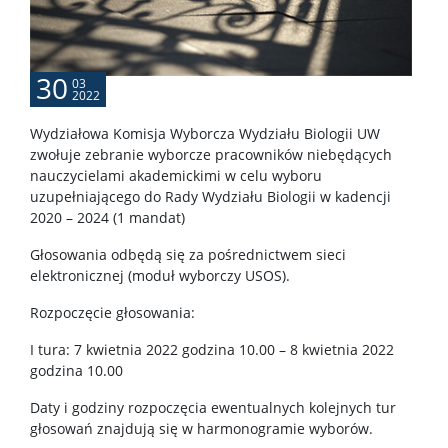
APD
30
03
BUW
2022
Wydziałowa Komisja Wyborcza Wydziału Biologii UW
NAUKA
zwołuje zebranie wyborcze pracowników niebędących
nauczycielami akademickimi w celu wyboru
uzupełniającego do Rady Wydziału Biologii w kadencji
Projekty
2020 – 2024 (1 mandat)
Głosowania odbędą się za pośrednictwem sieci
Publikacje i patenty
elektronicznej (moduł wyborczy USOS).
Rozpoczęcie głosowania:
Nagrody i wyróżnienia
I tura: 7 kwietnia 2022 godzina 10.00 – 8 kwietnia 2022
godzina 10.00
Konferencje
Daty i godziny rozpoczęcia ewentualnych kolejnych tur
głosowań znajdują się w harmonogramie wyborów.