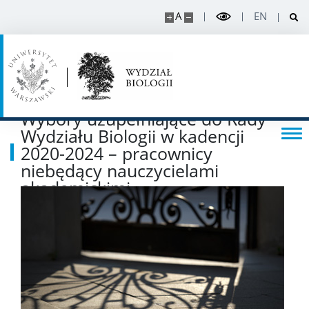
A
EN
Rekrutacja projekty
Rekrutacja na doktorat
Wybory uzupełniające do Rady
PRACOWNIK
Wydziału Biologii w kadencji
2020-2024 – pracownicy
Intranet
niebędący nauczycielami
akademickimi
Szkolenia
USOS
SAP