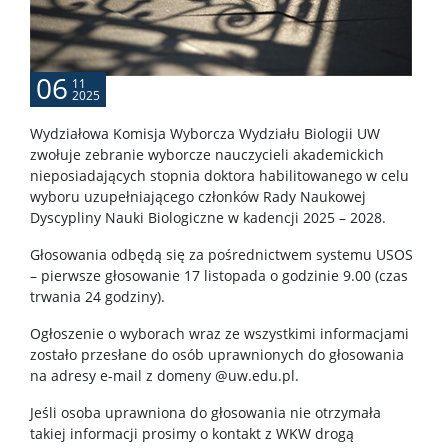
Rekrutacja na doktorat
06
11
2025
PRACOWNIK
Wydziałowa Komisja Wyborcza Wydziału Biologii UW
zwołuje zebranie wyborcze nauczycieli akademickich
Intranet
nieposiadających stopnia doktora habilitowanego w celu
wyboru uzupełniającego członków Rady Naukowej
Dyscypliny Nauki Biologiczne w kadencji 2025 – 2028.
Szkolenia
Głosowania odbędą się za pośrednictwem systemu USOS
– pierwsze głosowanie 17 listopada o godzinie 9.00 (czas
USOS
trwania 24 godziny).
Ogłoszenie o wyborach wraz ze wszystkimi informacjami
zostało przesłane do osób uprawnionych do głosowania
SAP
na adresy e-mail z domeny @uw.edu.pl.
Jeśli osoba uprawniona do głosowania nie otrzymała
APD
takiej informacji prosimy o kontakt z WKW drogą