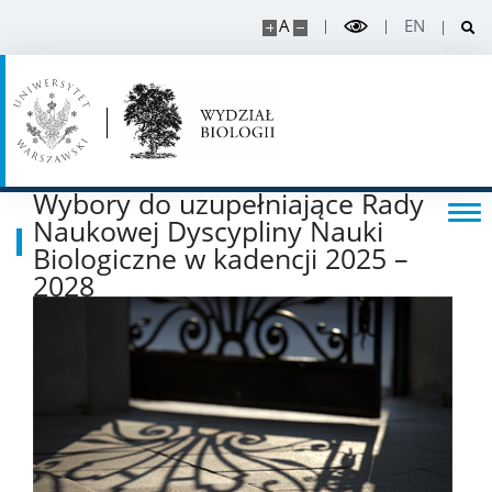
Wymiana akademicka
A
EN
Staże i stypendia w projektach
Sprawy studenckie
Wybory do uzupełniające Rady
Organizacje studenckie
Naukowej Dyscypliny Nauki
Biologiczne w kadencji 2025 –
2028
Regulaminy i akty prawne
Rada Dydaktyczna
DOKTORANT
Rekrutacja projekty