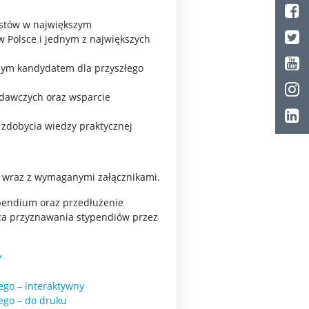
istów w największym
 Polsce i jednym z największych
jszym kandydatem dla przyszłego
adawczych oraz wsparcie
i zdobycia wiedzy praktycznej
m wraz z wymaganymi załącznikami.
ypendium oraz przedłużenie
ca przyznawania stypendiów przez
y
ego – interaktywny
ego – do druku