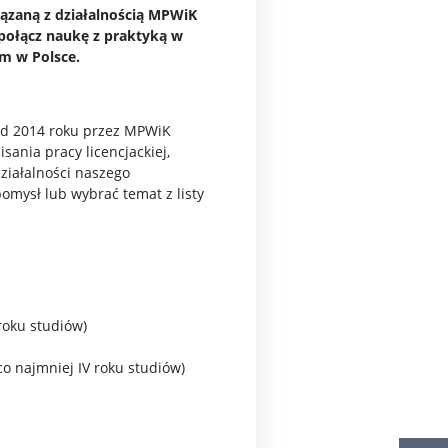
ązaną z działalnością MPWiK
połącz naukę z praktyką w
m w Polsce.
 od 2014 roku przez MPWiK
ania pracy licencjackiej,
działalności naszego
omysł lub wybrać temat z listy
roku studiów)
o najmniej IV roku studiów)