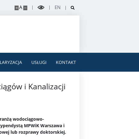
A
EN
LARYZACJA
USŁUGI
KONTAKT
gów i Kanalizacji
 branżą wodociągowo-
 stypendystą MPWiK Warszawa i
owej lub rozprawy doktorskiej.