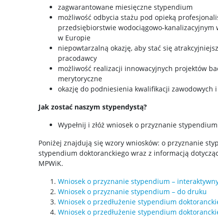
zagwarantowane miesięczne stypendium
możliwość odbycia stażu pod opieką profesjonal
przedsiębiorstwie wodociągowo-kanalizacyjnym w
w Europie
niepowtarzalną okazję, aby stać się atrakcyjnie
pracodawcy
możliwość realizacji innowacyjnych projektów b
merytoryczne
okazję do podniesienia kwalifikacji zawodowych 
Jak zostać naszym stypendystą?
Wypełnij i złóż wniosek o przyznanie stypendiu
Poniżej znajdują się wzory wniosków: o przyznanie st
stypendium doktoranckiego wraz z informacją dotyczą
MPWiK.
Wniosek o przyznanie stypendium – interaktywn
Wniosek o przyznanie stypendium – do druku
Wniosek o przedłużenie stypendium doktorancki
Wniosek o przedłużenie stypendium doktorancki