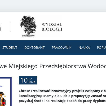
STUDENT
DOKTORANT
PRACOWNIK
NAUKA
POPU
 Miejskiego Przedsiębiorstwa Wodocią
10
02
2026
Chcesz zrealizować innowacyjny projekt związany z
kanalizacyjną? Mamy dla Ciebie propozycję! Zostań
pozyskaj środki na realizację badań do pracy dyplom