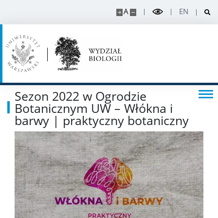
A
EN
Stopnie i tytuły
Rada Naukowa Dyscypliny
Dane badawcze UW
Sezon 2022 w Ogrodzie
Botanicznym UW – Włókna i
barwy | praktyczny botaniczny
POPULARYZACJA
Posłuchaj o nauce
Poczytaj o nauce
Wydarzenia