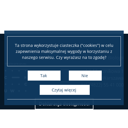
Ta strona wykorzystuje ciasteczka ("cookies") w celu
zapewnienia maksymalnej wygody w korzystaniu z
naszego serwisu. Czy wyrażasz na to zgodę?
Wydział Biologii
ul. I. Miecznikowa 1
Tak
Nie
02-096 Warszawa
tel. (4822) 55 41 000
czytaj więcej
Deklaracja dostępności
Mapa stron