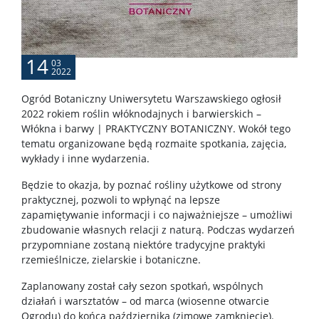
Wystawy
14
03
USŁUGI
2022
Ogród Botaniczny Uniwersytetu Warszawskiego ogłosił
2022 rokiem roślin włóknodajnych i barwierskich –
Jednostki usługowe
Włókna i barwy | PRAKTYCZNY BOTANICZNY. Wokół tego
tematu organizowane będą rozmaite spotkania, zajęcia,
Spółki spin-off
wykłady i inne wydarzenia.
Będzie to okazja, by poznać rośliny użytkowe od strony
praktycznej, pozwoli to wpłynąć na lepsze
KONTAKT
zapamiętywanie informacji i co najważniejsze – umożliwi
zbudowanie własnych relacji z naturą. Podczas wydarzeń
przypomniane zostaną niektóre tradycyjne praktyki
rzemieślnicze, zielarskie i botaniczne.
Zaplanowany został cały sezon spotkań, wspólnych
działań i warsztatów – od marca (wiosenne otwarcie
Ogrodu) do końca października (zimowe zamknięcie).