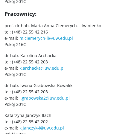
Pokój 201C
POPULARYZACJA
Pracownicy:
prof. dr hab. Maria Anna Ciemerych-Litwinienko
Posłuchaj o nauce
tel: (+48) 22 55 42 216
e-mail:
m.ciemerych-li@uw.edu.pl
Pokój 216C
Poczytaj o nauce
dr hab. Karolina Archacka
tel: (+48) 22 55 42 203
Wydarzenia
e-mail:
k.archacka@uw.edu.pl
Pokój 201C
Wystawy
dr hab. Iwona Grabowska-Kowalik
tel: (+48) 22 55 42 203
e-mail:
i.grabowska2@uw.edu.pl
USŁUGI
Pokój 201C
Katarzyna Jańczyk-Ilach
Jednostki usługowe
tel: (+48) 22 55 42 202
e-mail:
k.janczyk-i@uw.edu.pl