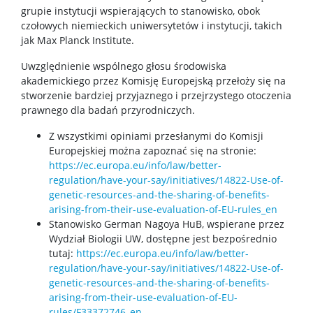
grupie instytucji wspierających to stanowisko, obok
czołowych niemieckich uniwersytetów i instytucji, takich
jak Max Planck Institute.
Uwzględnienie wspólnego głosu środowiska
akademickiego przez Komisję Europejską przełoży się na
stworzenie bardziej przyjaznego i przejrzystego otoczenia
prawnego dla badań przyrodniczych.
Z wszystkimi opiniami przesłanymi do Komisji
Europejskiej można zapoznać się na stronie:
https://ec.europa.eu/info/law/better-
regulation/have-your-say/initiatives/14822-Use-of-
genetic-resources-and-the-sharing-of-benefits-
arising-from-their-use-evaluation-of-EU-rules_en
Stanowisko German Nagoya HuB, wspierane przez
Wydział Biologii UW, dostępne jest bezpośrednio
tutaj:
https://ec.europa.eu/info/law/better-
regulation/have-your-say/initiatives/14822-Use-of-
genetic-resources-and-the-sharing-of-benefits-
arising-from-their-use-evaluation-of-EU-
rules/F33372746_en