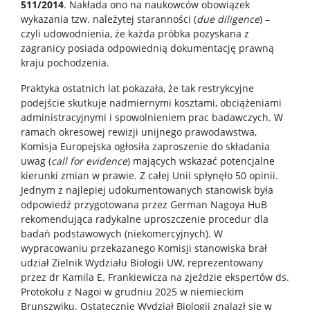
511/2014
. Nakłada ono na naukowców obowiązek
wykazania tzw. należytej staranności (
due diligence
) –
czyli udowodnienia, że każda próbka pozyskana z
zagranicy posiada odpowiednią dokumentację prawną
kraju pochodzenia.
Praktyka ostatnich lat pokazała, że tak restrykcyjne
podejście skutkuje nadmiernymi kosztami, obciążeniami
administracyjnymi i spowolnieniem prac badawczych. W
ramach okresowej rewizji unijnego prawodawstwa,
Komisja Europejska ogłosiła zaproszenie do składania
uwag (
call for evidence
) mających wskazać potencjalne
kierunki zmian w prawie. Z całej Unii spłynęło 50 opinii.
Jednym z najlepiej udokumentowanych stanowisk była
odpowiedź przygotowana przez German Nagoya HuB
rekomendująca radykalne uproszczenie procedur dla
badań podstawowych (niekomercyjnych). W
wypracowaniu przekazanego Komisji stanowiska brał
udział Zielnik Wydziału Biologii UW, reprezentowany
przez dr Kamila E. Frankiewicza na zjeździe ekspertów ds.
Protokołu z Nagoi w grudniu 2025 w niemieckim
Brunszwiku. Ostatecznie Wydział Biologii znalazł się w