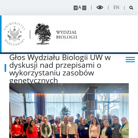
A
EN
Publikacje i patenty
Nagrody i wyróżnienia
Konferencje
Głos Wydziału Biologii UW w
dyskusji nad przepisami o
Stopnie i tytuły
wykorzystaniu zasobów
genetycznych
Rada Naukowa Dyscypliny
Dane badawcze UW
POPULARYZACJA