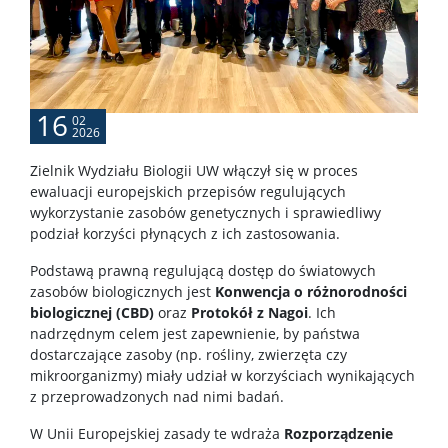
Posłuchaj o nauce
Poczytaj o nauce
16
02
2026
Wydarzenia
Zielnik Wydziału Biologii UW włączył się w proces
ewaluacji europejskich przepisów regulujących
Wystawy
wykorzystanie zasobów genetycznych i sprawiedliwy
podział korzyści płynących z ich zastosowania.
USŁUGI
Podstawą prawną regulującą dostęp do światowych
zasobów biologicznych jest
Konwencja o różnorodności
biologicznej (CBD)
oraz
Protokół z Nagoi
. Ich
Jednostki usługowe
nadrzędnym celem jest zapewnienie, by państwa
dostarczające zasoby (np. rośliny, zwierzęta czy
mikroorganizmy) miały udział w korzyściach wynikających
Spółki spin-off
z przeprowadzonych nad nimi badań.
W Unii Europejskiej zasady te wdraża
Rozporządzenie
KONTAKT