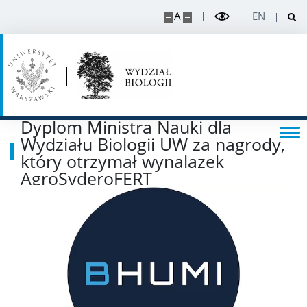
A
EN
NAUKA
Projekty
Publikacje i patenty
Dyplom Ministra Nauki dla
Wydziału Biologii UW za nagrody,
Nagrody i wyróżnienia
który otrzymał wynalazek
AgroSyderoFERT
Konferencje
Stopnie i tytuły
Rada Naukowa Dyscypliny