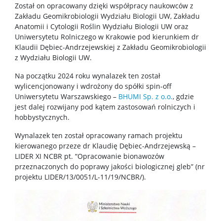
Został on opracowany dzięki współpracy naukowców z
Zakładu Geomikrobiologii Wydziału Biologii UW, Zakładu
Spółki spin-off
Anatomii i Cytologii Roślin Wydziału Biologii UW oraz
Uniwersytetu Rolniczego w Krakowie pod kierunkiem dr
Klaudii Dębiec-Andrzejewskiej z Zakładu Geomikrobiologii
KONTAKT
z Wydziału Biologii UW.
Na początku 2024 roku wynalazek ten został
wylicencjonowany i wdrożony do spółki spin-off
Uniwersytetu Warszawskiego –
BHUMI Sp. z o.o.
, gdzie
jest dalej rozwijany pod kątem zastosowań rolniczych i
hobbystycznych.
Wynalazek ten został opracowany ramach projektu
kierowanego przeze dr Klaudię Dębiec-Andrzejewską –
LIDER XI NCBR pt. “Opracowanie bionawozów
przeznaczonych do poprawy jakości biologicznej gleb” (nr
projektu LIDER/13/0051/L-11/19/NCBR/).