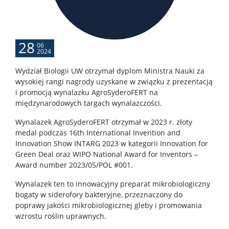
Dane badawcze UW
POPULARYZACJA
28
06
2024
Posłuchaj o nauce
Wydział Biologii UW otrzymał dyplom Ministra Nauki za
wysokiej rangi nagrody uzyskane w związku z prezentacją
i promocją wynalazku AgroSyderoFERT na
Poczytaj o nauce
międzynarodowych targach wynalazczości.
Wynalazek AgroSyderoFERT otrzymał w 2023 r. złoty
Wydarzenia
medal podczas 16th International Invention and
Innovation Show INTARG 2023 w kategorii Innovation for
Green Deal oraz WIPO National Award for Inventors –
Wystawy
Award number 2023/05/POL #001.
Wynalazek ten to innowacyjny preparat mikrobiologiczny
USŁUGI
bogaty w siderofory bakteryjne, przeznaczony do
poprawy jakości mikrobiologicznej gleby i promowania
wzrostu roślin uprawnych.
Jednostki usługowe