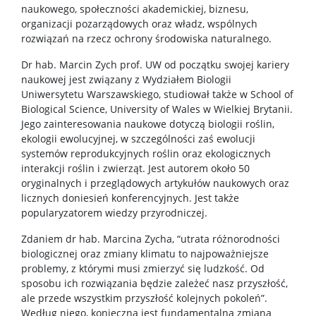
naukowego, społeczności akademickiej, biznesu,
USŁUGI
organizacji pozarządowych oraz władz, wspólnych
rozwiązań na rzecz ochrony środowiska naturalnego.
Jednostki usługowe
Dr hab. Marcin Zych prof. UW od początku swojej kariery
naukowej jest związany z Wydziałem Biologii
Uniwersytetu Warszawskiego, studiował także w School of
Spółki spin-off
Biological Science, University of Wales w Wielkiej Brytanii.
Jego zainteresowania naukowe dotyczą biologii roślin,
ekologii ewolucyjnej, w szczególności zaś ewolucji
KONTAKT
systemów reprodukcyjnych roślin oraz ekologicznych
interakcji roślin i zwierząt. Jest autorem około 50
oryginalnych i przeglądowych artykułów naukowych oraz
licznych doniesień konferencyjnych. Jest także
popularyzatorem wiedzy przyrodniczej.
Zdaniem dr hab. Marcina Zycha, “utrata różnorodności
biologicznej oraz zmiany klimatu to najpoważniejsze
problemy, z którymi musi zmierzyć się ludzkość. Od
sposobu ich rozwiązania będzie zależeć nasz przyszłość,
ale przede wszystkim przyszłość kolejnych pokoleń”.
Według niego, konieczna jest fundamentalna zmiana