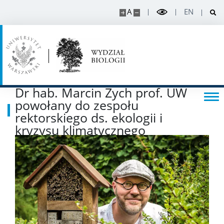
APD
A
EN
BUW
NAUKA
Dr hab. Marcin Zych prof. UW
Projekty
powołany do zespołu
rektorskiego ds. ekologii i
Publikacje i patenty
kryzysu klimatycznego
Nagrody i wyróżnienia
Konferencje
Stopnie i tytuły