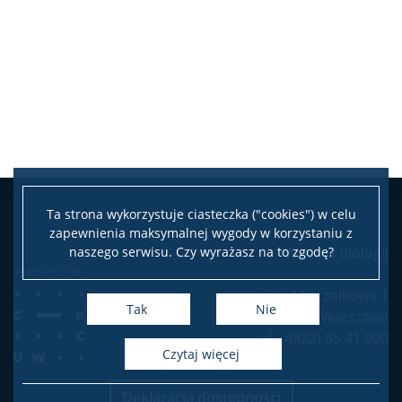
Ta strona wykorzystuje ciasteczka ("cookies") w celu
zapewnienia maksymalnej wygody w korzystaniu z
naszego serwisu. Czy wyrażasz na to zgodę?
Wydział Biologii
ul. I. Miecznikowa 1
Tak
Nie
02-096 Warszawa
tel. (4822) 55 41 000
czytaj więcej
Deklaracja dostępności