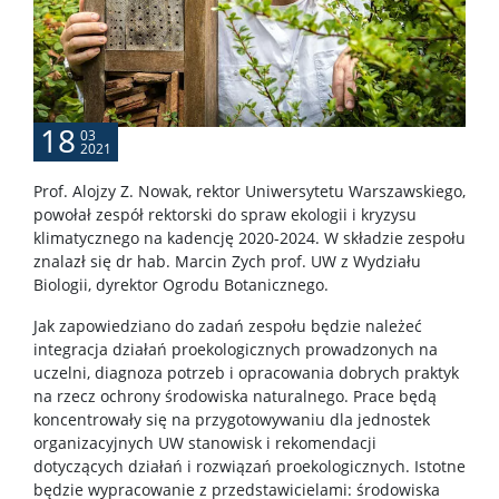
Rada Naukowa Dyscypliny
Dane badawcze UW
18
03
2021
POPULARYZACJA
Prof. Alojzy Z. Nowak, rektor Uniwersytetu Warszawskiego,
powołał zespół rektorski do spraw ekologii i kryzysu
klimatycznego na kadencję 2020-2024. W składzie zespołu
Posłuchaj o nauce
znalazł się dr hab. Marcin Zych prof. UW z Wydziału
Biologii, dyrektor Ogrodu Botanicznego.
Poczytaj o nauce
Jak zapowiedziano do zadań zespołu będzie należeć
integracja działań proekologicznych prowadzonych na
uczelni, diagnoza potrzeb i opracowania dobrych praktyk
Wydarzenia
na rzecz ochrony środowiska naturalnego. Prace będą
koncentrowały się na przygotowywaniu dla jednostek
organizacyjnych UW stanowisk i rekomendacji
Wystawy
dotyczących działań i rozwiązań proekologicznych. Istotne
będzie wypracowanie z przedstawicielami: środowiska