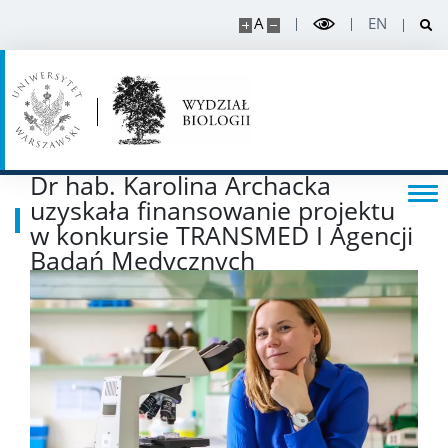
POPULARYZACJA
A
EN
Posłuchaj o nauce
Poczytaj o nauce
Dr hab. Karolina Archacka
Wydarzenia
uzyskała finansowanie projektu
w konkursie TRANSMED I Agencji
Badań Medycznych
Wystawy
USŁUGI
Jednostki usługowe
Spółki spin-off