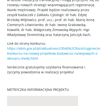
rozwoju nowych strategii wspomagających regenerację
tkanki mięśniowej. Projekt będzie realizowany przez
zespół badaczek z Zakładu Cytologii: dr hab. Edytę
Brzóskę-Wójtowicz, prof. ucz.; prof. dr hab. Marię Annę
Ciemerych-Litwinienko; dr hab. Iwonę Grabowską-
Kowalik; dr hab. Małgorzatę Zimowską-Wypych; mgr
Władysławę Stremińską oraz Katarzynę Jańczyk-Ilach.
Link do strony konkursu:
https://abm.gov.pl/pl/aktualnosci/3546%2CRozstrzygniecie-
Konkursu-na-rozwoj-projektow-badawczo-rozwojowych-z-
obszaru-medy.html
Serdecznie gratulujemy uzyskania finansowania i
życzymy powodzenia w realizacji projektu!
METRYCZKA INFORMACYJNA PROJEKTU