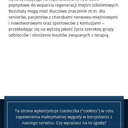
peptydowe do wsparcia regeneracji mięśni szkieletowych.
Rezultaty mogą mieć kluczowe znaczenie m.in. dla
seniorów, pacjentów z chorobami nerwowo-mięśniowymi
i nowotworowymi oraz sportowców z kontuzjami –
przekładając się na wyższą jakość życia szerokiej grupy
odbiorców i obniżenie kosztów związanych z terapią.
Ta strona wykorzystuje ciasteczka ("cookies") w celu
zapewnienia maksymalnej wygody w korzystaniu z
naszego serwisu. Czy wyrażasz na to zgodę?
Wydział Biologii