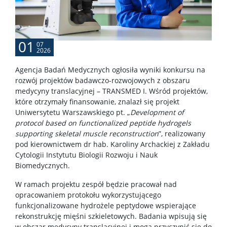
KONTAKT
01
07
2026
Agencja Badań Medycznych ogłosiła wyniki konkursu na
rozwój projektów badawczo-rozwojowych z obszaru
medycyny translacyjnej – TRANSMED I. Wśród projektów,
które otrzymały finansowanie, znalazł się projekt
Uniwersytetu Warszawskiego pt. „
Development of
protocol based on functionalized peptide hydrogels
supporting skeletal muscle reconstruction
”, realizowany
pod kierownictwem dr hab. Karoliny Archackiej z Zakładu
Cytologii Instytutu Biologii Rozwoju i Nauk
Biomedycznych.
W ramach projektu zespół będzie pracował nad
opracowaniem protokołu wykorzystującego
funkcjonalizowane hydrożele peptydowe wspierające
rekonstrukcję mięśni szkieletowych. Badania wpisują się
w obszar medycyny translacyjnej i mogą przyczynić się do