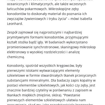
oceanicznych i klimatycznych, ale także wczesnych
łańcuchów pokarmowych. Mikroskopijne zęby
konodontów to doskonały materiał do poznania ich
zwyczajów żywieniowych i trybu życia” – mówi Isabella
Leonhard.
Zespół zajmował się najprostszymi i najbardziej
prymitywnymi formami konodontów, przyjmującymi
kształt stożka bądź igły. W badaniach wykorzystano
promieniowanie synchrotronowe, skaningowy mikroskop
elektronowy o wysokiej rozdzielczości i analizę
chemiczną.
Konodonty, spośród wszystkich kręgowców, były
pierwszymi istotami wytwarzającymi elementy
szkieletowe w formie stwardniałych tkanek przesyconych
substancjami mineralnymi. Dla badaczy zapis kopalny w
postaci elementów szkieletowych, jak kości czy zęby, jest
znacznie bardziej czytelny w porównaniu z zapisem w
tkankach miękkich (mięśnie, skóra). “Powstanie
pierwszych elementów szkieletowych ułatwia nam
zrozumienie, skąd my, jako przedstawiciele kręgowców,