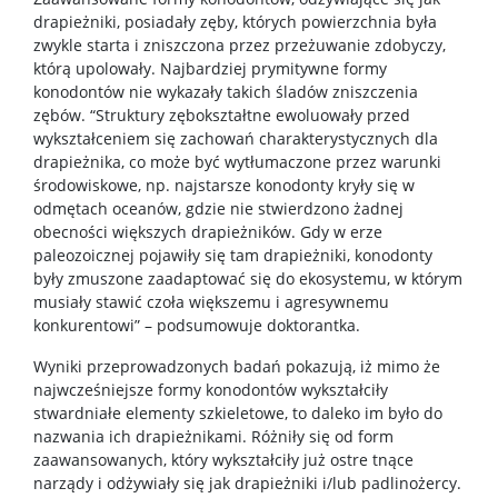
drapieżniki, posiadały zęby, których powierzchnia była
zwykle starta i zniszczona przez przeżuwanie zdobyczy,
którą upolowały. Najbardziej prymitywne formy
konodontów nie wykazały takich śladów zniszczenia
zębów. “Struktury zębokształtne ewoluowały przed
wykształceniem się zachowań charakterystycznych dla
drapieżnika, co może być wytłumaczone przez warunki
środowiskowe, np. najstarsze konodonty kryły się w
odmętach oceanów, gdzie nie stwierdzono żadnej
obecności większych drapieżników. Gdy w erze
paleozoicznej pojawiły się tam drapieżniki, konodonty
były zmuszone zaadaptować się do ekosystemu, w którym
musiały stawić czoła większemu i agresywnemu
konkurentowi” – podsumowuje doktorantka.
Wyniki przeprowadzonych badań pokazują, iż mimo że
najwcześniejsze formy konodontów wykształciły
stwardniałe elementy szkieletowe, to daleko im było do
nazwania ich drapieżnikami. Różniły się od form
zaawansowanych, który wykształciły już ostre tnące
narządy i odżywiały się jak drapieżniki i/lub padlinożercy.