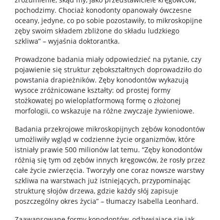
pochodzimy. Chociaż konodonty opanowały ówczesne
oceany, jedyne, co po sobie pozostawiły, to mikroskopijne
zęby swoim składem zbliżone do składu ludzkiego
szkliwa” – wyjaśnia doktorantka.
Prowadzone badania miały odpowiedzieć na pytanie, czy
pojawienie się struktur zębokształtnych doprowadziło do
powstania drapieżników. Zęby konodontów wykazują
wysoce zróżnicowane kształty: od prostej formy
stożkowatej po wieloplatformową formę o złożonej
morfologii, co wskazuje na różne zwyczaje żywieniowe.
Badania przekrojowe mikroskopijnych zębów konodontów
umożliwiły wgląd w codzienne życie organizmów, które
istniały prawie 500 milionów lat temu. “Zęby konodontów
różnią się tym od zębów innych kręgowców, że rosły przez
całe życie zwierzęcia. Tworzyły one coraz nowsze warstwy
szkliwa na warstwach już istniejących, przypominając
strukturę słojów drzewa, gdzie każdy słój zapisuje
poszczególny okres życia” – tłumaczy Isabella Leonhard.
Zaawansowane formy konodontów, odżywiające się jak