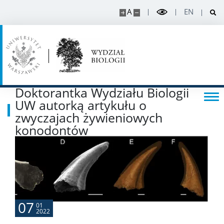
A
EN
Posłuchaj o nauce
Poczytaj o nauce
Wydarzenia
Doktorantka Wydziału Biologii
UW autorką artykułu o
Wystawy
zwyczajach żywieniowych
konodontów
USŁUGI
Jednostki usługowe
Spółki spin-off
07
01
2022