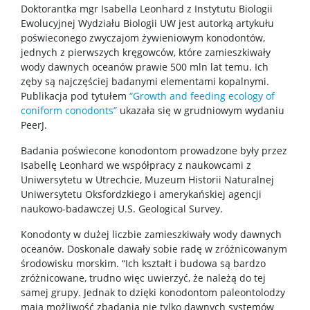
KONTAKT
Doktorantka mgr Isabella Leonhard z Instytutu Biologii
Ewolucyjnej Wydziału Biologii UW jest autorką artykułu
poświeconego zwyczajom żywieniowym konodontów,
jednych z pierwszych kręgowców, które zamieszkiwały
wody dawnych oceanów prawie 500 mln lat temu. Ich
zęby są najczęściej badanymi elementami kopalnymi.
Publikacja pod tytułem
“Growth and feeding ecology of
coniform conodonts”
ukazała się w grudniowym wydaniu
PeerJ.
Badania poświecone konodontom prowadzone były przez
Isabellę Leonhard we współpracy z naukowcami z
Uniwersytetu w Utrechcie, Muzeum Historii Naturalnej
Uniwersytetu Oksfordzkiego i amerykańskiej agencji
naukowo-badawczej U.S. Geological Survey.
Konodonty w dużej liczbie zamieszkiwały wody dawnych
oceanów. Doskonale dawały sobie radę w zróżnicowanym
środowisku morskim. “Ich kształt i budowa są bardzo
zróżnicowane, trudno więc uwierzyć, że należą do tej
samej grupy. Jednak to dzięki konodontom paleontolodzy
mają możliwość zbadania nie tylko dawnych systemów